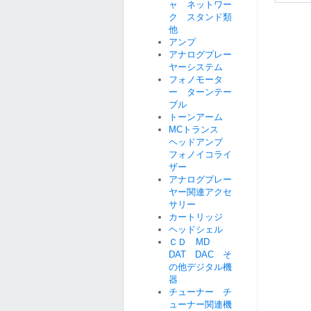
ャ ネットワー
ク スタンド類
他
アンプ
アナログプレー
ヤーシステム
フォノモータ
ー ターンテー
ブル
トーンアーム
MCトランス
ヘッドアンプ
フォノイコライ
ザー
アナログプレー
ヤー関連アクセ
サリー
カートリッジ
ヘッドシェル
ＣＤ MD
DAT DAC そ
の他デジタル機
器
チューナー チ
ューナー関連機