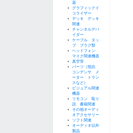
器
グラフィックイ
コライザー
デッキ デッキ
関連
チャンネルデバ
イダー
ケーブル タッ
プ プラグ類
ヘッドフォン
マイク関連機器
真空管
パーツ（抵抗
コンデンサ メ
ーター トラン
スなど）
ビジュアル関連
機器
リモコン 取り
説 書籍関連
その他オーディ
オアクセサリー
ソフト関連
オーディオ以外
製品