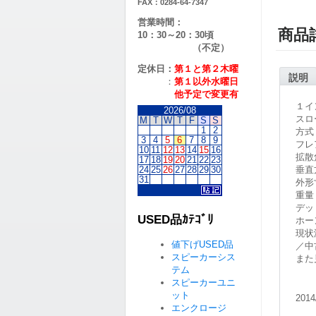
FAX：0284-64-7347
営業時間：
商品
10：30～20：30頃
（不定）
定休日：
第１と第２
木曜
説明
：
第１以外水曜日
他予定で変更有
１イ
2026/08
スロ
M
T
W
T
F
S
S
1
2
方式
3
4
5
6
7
8
9
フレ
10
11
12
13
14
15
16
拡散
17
18
19
20
21
22
23
24
25
26
27
28
29
30
垂直
31
外形寸
重量 
デッ
USED品ｶﾃｺﾞﾘ
ホー
現状
値下げUSED品
／中
スピーカーシス
また
テム
スピーカーユニ
ット
2014
エンクロージ