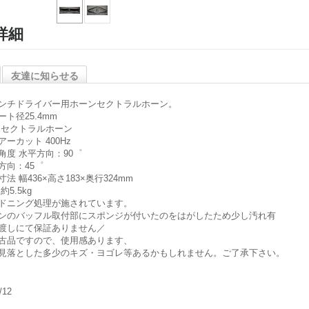
詳細
友達に知らせる
ンチドライバー用ホーンセクトラルホーン。
ート径25.4mm
 セクトラルホーン
アーカット 400Hz
角度 水平方向：90゜
方向：45゜
法 幅436×高さ183×奥行324mm
約5.5kg
ドニング処理が施されています。
ンのバッフル取付部にスポンジが付いたのをはがしたため少し汚れ有
渡しにて保証ありません／
古品ですので、使用感あります、
見落とした多少のキズ・ヨゴレ等あるかもしれません。ご了承下さい。
/12