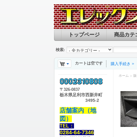
トップページ
商品カテ
検索:
カートは空です
購入手続き
ホーム
販
〒
326-0837
栃木県足利市西新井町
3495-2
店舗案内（地
図）
TEL：
0284-64-7346