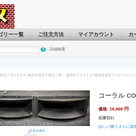
ゴリー一覧
ご注文方法
マイアカウント
カ
詳細検索
売完了済ＵＳＥＤ+新品生産完了製品一覧
販売終了ＵＳＥＤ+新品生産完了スピーカーユ
コーラル COR
18,000
円
価格:
在庫切れ
ほしい物リストに追
拡大表示