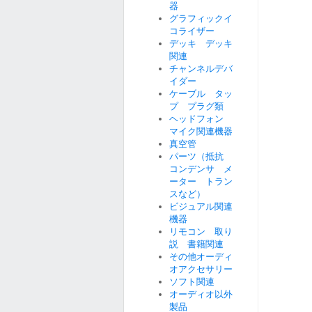
器
グラフィックイ
コライザー
デッキ デッキ
関連
チャンネルデバ
イダー
ケーブル タッ
プ プラグ類
ヘッドフォン
マイク関連機器
真空管
パーツ（抵抗
コンデンサ メ
ーター トラン
スなど）
ビジュアル関連
機器
リモコン 取り
説 書籍関連
その他オーディ
オアクセサリー
ソフト関連
オーディオ以外
製品