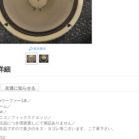
拡大表示
詳細
友達に知らせる
cmウーファー1本／
ーム／
Ｗ／
ニコ／フィックスドエッジ／
託品につき現状渡しにて保証ありません／
古品ですので多少のキズ・ヨゴレ等ございます。ご了承下さい。
/12