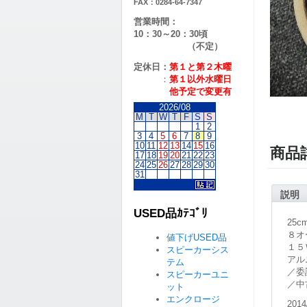
FAX：0284-64-7347
営業時間：
10：30～20：30頃
（不定）
定休日：
第１と第２
木曜
：
第１以外水曜日
他予定で変更有
2026/08
M
T
W
T
F
S
S
1
2
3
4
5
6
7
8
9
10
11
12
13
14
15
16
商品
17
18
19
20
21
22
23
24
25
26
27
28
29
30
31
説明
USED品ｶﾃｺﾞﾘ
25
８オ
値下げUSED品
１５
スピーカーシス
アル
テム
／委
スピーカーユニ
／中
ット
エンクロージ
2014