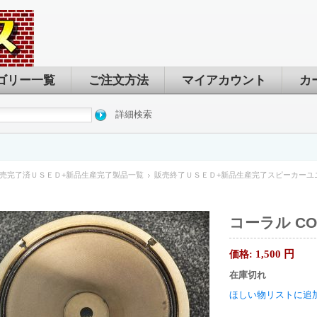
ゴリー一覧
ご注文方法
マイアカウント
カ
詳細検索
売完了済ＵＳＥＤ+新品生産完了製品一覧
販売終了ＵＳＥＤ+新品生産完了スピーカーユ
コーラル COR
1,500
円
価格:
在庫切れ
ほしい物リストに追