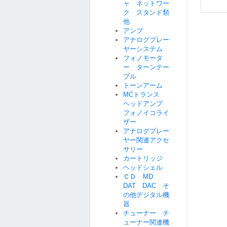
ャ ネットワー
ク スタンド類
他
アンプ
アナログプレー
ヤーシステム
フォノモータ
ー ターンテー
ブル
トーンアーム
MCトランス
ヘッドアンプ
フォノイコライ
ザー
アナログプレー
ヤー関連アクセ
サリー
カートリッジ
ヘッドシェル
ＣＤ MD
DAT DAC そ
の他デジタル機
器
チューナー チ
ューナー関連機