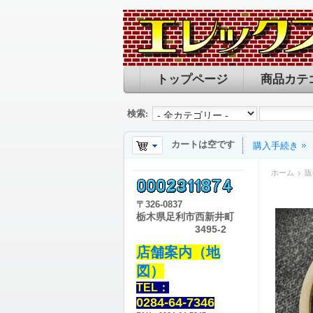
トップページ
商品カテ
検索:
カートは空です
購入手続き
ホーム
販
〒
326-0837
栃木県足利市西新井町
3495-2
店舗案内（地
図）
TEL：
0284-64-7346