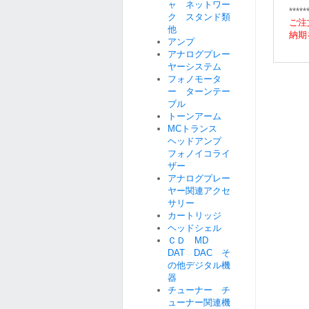
ャ ネットワー
*****
ク スタンド類
ご注
他
納期
アンプ
アナログプレー
ヤーシステム
フォノモータ
ー ターンテー
ブル
トーンアーム
MCトランス
ヘッドアンプ
フォノイコライ
ザー
アナログプレー
ヤー関連アクセ
サリー
カートリッジ
ヘッドシェル
ＣＤ MD
DAT DAC そ
の他デジタル機
器
チューナー チ
ューナー関連機