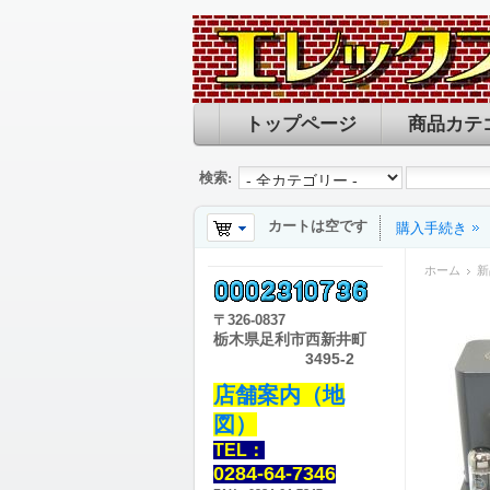
トップページ
商品カテ
検索:
カートは空です
購入手続き
ホーム
新
〒
326-0837
栃木県足利市西新井町
3495-2
店舗案内（地
図）
TEL：
0284-64-7346