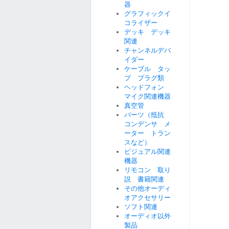
器
グラフィックイ
コライザー
デッキ デッキ
関連
チャンネルデバ
イダー
ケーブル タッ
プ プラグ類
ヘッドフォン
マイク関連機器
真空管
パーツ（抵抗
コンデンサ メ
ーター トラン
スなど）
ビジュアル関連
機器
リモコン 取り
説 書籍関連
その他オーディ
オアクセサリー
ソフト関連
オーディオ以外
製品