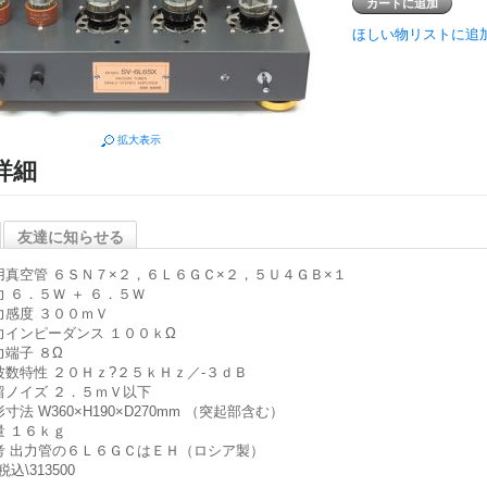
ほしい物リストに追
拡大表示
詳細
友達に知らせる
用真空管 ６ＳＮ７×２，６Ｌ６ＧＣ×２，５Ｕ４ＧＢ×１
力 ６．５Ｗ ＋ ６．５Ｗ
力感度 ３００ｍＶ
力インピーダンス １００ｋΩ
力端子 ８Ω
波数特性 ２０Ｈｚ?２５ｋＨｚ／-３ｄＢ
留ノイズ ２．５ｍＶ以下
寸法 W360×H190×D270mm （突起部含む）
量 １６ｋｇ
考 出力管の６Ｌ６ＧＣはＥＨ（ロシア製）
込\313500