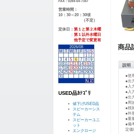
FAX：0284-64-7347
営業時間：
10：30～20：30頃
（不定）
定休日：
第１と第２
木曜
：
第１以外水曜日
他予定で変更有
商品
2026/08
M
T
W
T
F
S
S
1
2
3
4
5
6
7
8
9
10
11
12
13
14
15
16
説明
17
18
19
20
21
22
23
24
25
26
27
28
29
30
●使
31
●出
●入
●入
USED品ｶﾃｺﾞﾘ
●出
●周
値下げUSED品
●残
スピーカーシス
●外形
テム
●重
スピーカーユニ
●備
ット
定価税
エンクロージ