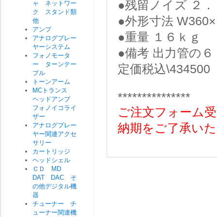
●残留ノイズ ２
ャ ネットワー
ク スタンド類
●外形寸法 W360
他
アンプ
●重量 １６ｋｇ
アナログプレー
ヤーシステム
●備考 出力管の
フォノモータ
ー ターンテー
定価税込\434500
ブル
トーンアーム
MCトランス
***************
ヘッドアンプ
フォノイコライ
ご注文フォーム受
ザー
アナログプレー
納期をご了承いた
ヤー関連アクセ
サリー
カートリッジ
ヘッドシェル
ＣＤ MD
DAT DAC そ
の他デジタル機
器
チューナー チ
ューナー関連機