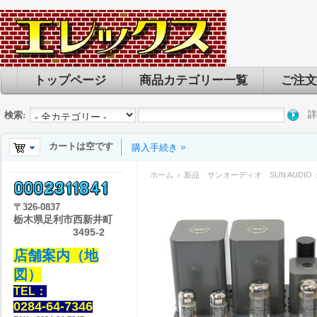
トップページ
商品カテゴリー一覧
ご注文
詳
検索:
カートは空です
購入手続き
ホーム
新品 サンオーディオ SUN AUDIO
〒
326-0837
栃木県足利市西新井町
3495-2
店舗案内（地
図）
TEL：
0284-64-7346