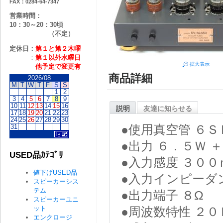
FAX：0284-64-7347
営業時間：
10：30～20：30頃
（不定）
定休日：
第１と第２
木曜
：
第１以外水曜日
拡大表示
他予定で変更有
商品詳細
2026/08
M
T
W
T
F
S
S
1
2
3
4
5
6
7
8
9
10
11
12
13
14
15
16
説明
友達に知らせる
17
18
19
20
21
22
23
24
25
26
27
28
29
30
31
●使用真空管 ６
●出力 ６．５Ｗ 
USED品ｶﾃｺﾞﾘ
●入力感度 ３００
値下げUSED品
●入力インピーダ
スピーカーシス
テム
●出力端子 ８Ω
スピーカーユニ
ット
●周波数特性 ２０
エンクロージ