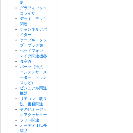
器
グラフィックイ
コライザー
デッキ デッキ
関連
チャンネルデバ
イダー
ケーブル タッ
プ プラグ類
ヘッドフォン
マイク関連機器
真空管
パーツ（抵抗
コンデンサ メ
ーター トラン
スなど）
ビジュアル関連
機器
リモコン 取り
説 書籍関連
その他オーディ
オアクセサリー
ソフト関連
オーディオ以外
製品