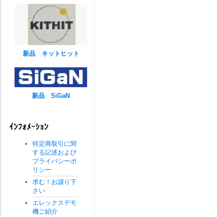
新品 キットヒット
新品 SiGaN
ｲﾝﾌｫﾒｰｼｮﾝ
特定商取引に関
する記述および
プライバシーポ
リシー
求む！お譲り下
さい
エレックスデモ
機ご紹介