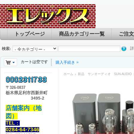
トップページ
商品カテゴリー一覧
ご注文
詳
検索:
カートは空です
購入手続き
ホーム
新品 サンオーディオ SUN AUDIO
〒
326-0837
栃木県足利市西新井町
3495-2
店舗案内（地
図）
TEL：
0284-64-7346