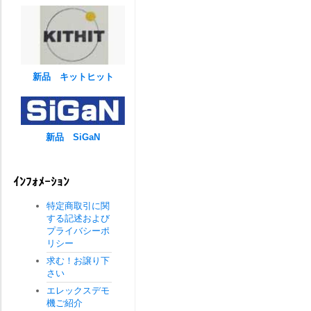
新品 キットヒット
新品 SiGaN
ｲﾝﾌｫﾒｰｼｮﾝ
特定商取引に関
する記述および
プライバシーポ
リシー
求む！お譲り下
さい
エレックスデモ
機ご紹介