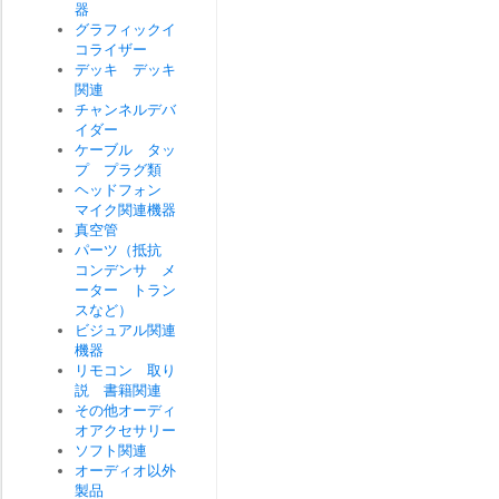
器
グラフィックイ
コライザー
デッキ デッキ
関連
チャンネルデバ
イダー
ケーブル タッ
プ プラグ類
ヘッドフォン
マイク関連機器
真空管
パーツ（抵抗
コンデンサ メ
ーター トラン
スなど）
ビジュアル関連
機器
リモコン 取り
説 書籍関連
その他オーディ
オアクセサリー
ソフト関連
オーディオ以外
製品