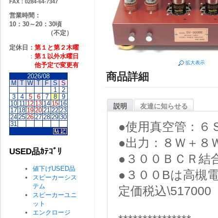
FAX：0284-64-7347
営業時間：
10：30～20：30頃
（不定）
定休日：
第１と第２
木曜
：
第１以外水曜日
拡大表示
他予定で変更有
商品詳細
2026/08
M
T
W
T
F
S
S
1
2
3
4
5
6
7
8
9
10
11
12
13
14
15
16
説明
友達に知らせる
17
18
19
20
21
22
23
24
25
26
27
28
29
30
31
●使用真空管：６
●出力：８Ｗ＋８
USED品ｶﾃｺﾞﾘ
●３００ＢＣＲ結
値下げUSED品
●３００Bは高槻
スピーカーシス
テム
定価税込\517000
スピーカーユニ
ット
エンクロージ