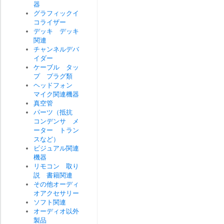
器
グラフィックイ
コライザー
デッキ デッキ
関連
チャンネルデバ
イダー
ケーブル タッ
プ プラグ類
ヘッドフォン
マイク関連機器
真空管
パーツ（抵抗
コンデンサ メ
ーター トラン
スなど）
ビジュアル関連
機器
リモコン 取り
説 書籍関連
その他オーディ
オアクセサリー
ソフト関連
オーディオ以外
製品