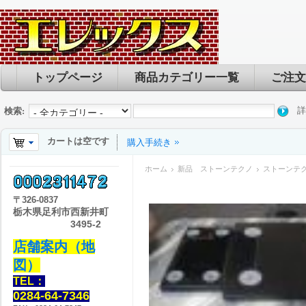
トップページ
商品カテゴリー一覧
ご注文
詳
検索:
カートは空です
購入手続き
ホーム
新品 ストーンテクノ
ストーンテク
〒
326-0837
栃木県足利市西新井町
3495-2
店舗案内（地
図）
TEL：
0284-64-7346