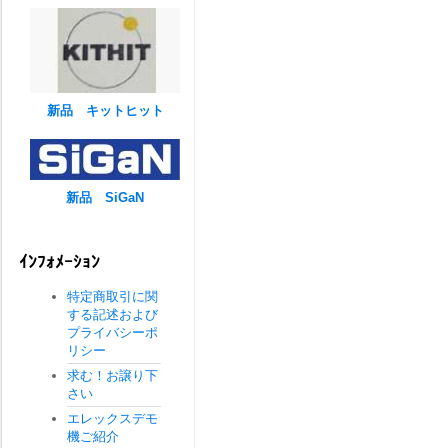
新品 キットヒット
新品 SiGaN
ｲﾝﾌｫﾒｰｼｮﾝ
特定商取引に関
する記述および
プライバシーポ
リシー
求む！お譲り下
さい
エレックスデモ
機ご紹介