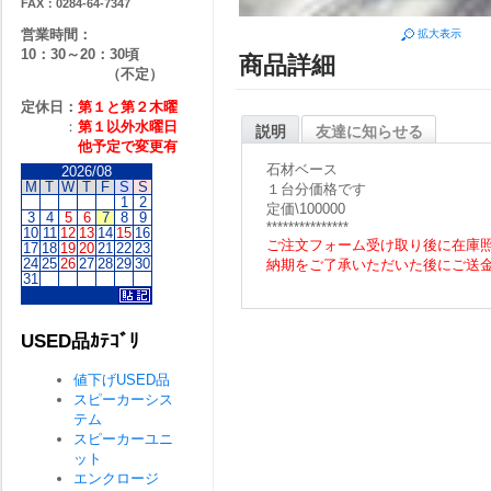
FAX：0284-64-7347
営業時間：
拡大表示
10：30～20：30頃
商品詳細
（不定）
定休日：
第１と第２
木曜
：
第１以外水曜日
説明
友達に知らせる
他予定で変更有
石材ベース
2026/08
M
T
W
T
F
S
S
１台分価格です
1
2
定価\100000
3
4
5
6
7
8
9
***************
10
11
12
13
14
15
16
ご注文フォーム受け取り後に在庫
17
18
19
20
21
22
23
24
25
26
27
28
29
30
納期をご了承いただいた後にご送
31
USED品ｶﾃｺﾞﾘ
値下げUSED品
スピーカーシス
テム
スピーカーユニ
ット
エンクロージ