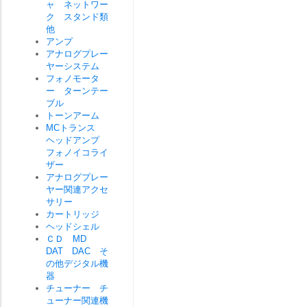
ャ ネットワー
ク スタンド類
他
アンプ
アナログプレー
ヤーシステム
フォノモータ
ー ターンテー
ブル
トーンアーム
MCトランス
ヘッドアンプ
フォノイコライ
ザー
アナログプレー
ヤー関連アクセ
サリー
カートリッジ
ヘッドシェル
ＣＤ MD
DAT DAC そ
の他デジタル機
器
チューナー チ
ューナー関連機