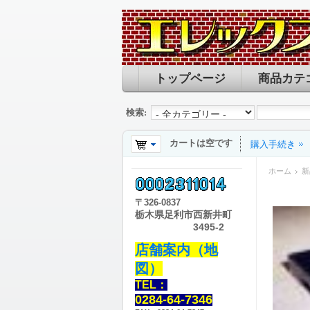
トップページ
商品カテ
検索:
カートは空です
購入手続き
ホーム
新
〒
326-0837
栃木県足利市西新井町
3495-2
店舗案内（地
図）
TEL：
0284-64-7346