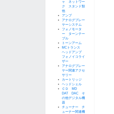
ャ ネットワー
ク スタンド類
他
アンプ
アナログプレー
ヤーシステム
フォノモータ
ー ターンテー
ブル
トーンアーム
MCトランス
ヘッドアンプ
フォノイコライ
ザー
アナログプレー
ヤー関連アクセ
サリー
カートリッジ
ヘッドシェル
ＣＤ MD
DAT DAC そ
の他デジタル機
器
チューナー チ
ューナー関連機