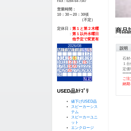
FAX：0284-64-7347
営業時間：
10：30～20：30頃
（不定）
定休日：
第１と第２
木曜
商品
：
第１以外水曜日
他予定で変更有
2026/08
説明
M
T
W
T
F
S
S
1
2
3
4
5
6
7
8
9
石材
10
11
12
13
14
15
16
１台
17
18
19
20
21
22
23
定価\
24
25
26
27
28
29
30
*****
31
ご注
納期
USED品ｶﾃｺﾞﾘ
値下げUSED品
スピーカーシス
テム
スピーカーユニ
ット
エンクロージ