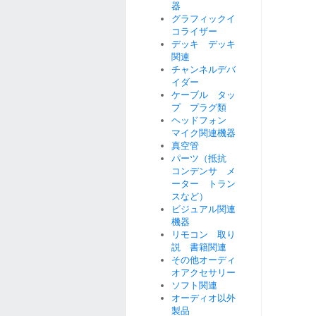
器
グラフィックイ
コライザー
デッキ デッキ
関連
チャンネルデバ
イダー
ケーブル タッ
プ プラグ類
ヘッドフォン
マイク関連機器
真空管
パーツ（抵抗
コンデンサ メ
ーター トラン
スなど）
ビジュアル関連
機器
リモコン 取り
説 書籍関連
その他オーディ
オアクセサリー
ソフト関連
オーディオ以外
製品