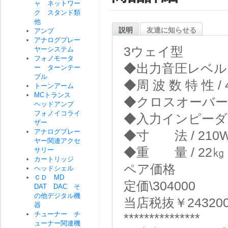
ャ ネットワー
ク スタンド類
他
説明
友達に知らせる
アンプ
アナログプレー
3ウェイ型
ヤーシステム
フォノモータ
◆出力音圧レベル / 
ー ターンテー
ブル
◆周 波 数 特 性 / 
トーンアーム
MCトランス
◆クロスオーバー周波
ヘッドアンプ
フォノイコライ
◆入力インピーダン
ザー
アナログプレー
◆寸 法 / 210W
ヤー関連アクセ
◆重 量 / 22㎏
サリー
カートリッジ
ペア価格
ヘッドシェル
ＣＤ MD
定価\304000
DAT DAC そ
の他デジタル機
当店税抜￥24320
器
チューナー チ
***************
ューナー関連機