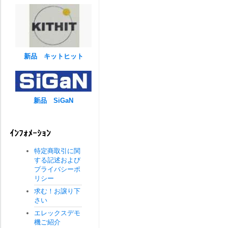
新品 キットヒット
新品 SiGaN
ｲﾝﾌｫﾒｰｼｮﾝ
特定商取引に関
する記述および
プライバシーポ
リシー
求む！お譲り下
さい
エレックスデモ
機ご紹介