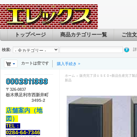
トップページ
商品カテゴリー一覧
ご注文
詳
検索:
カートは空です
購入手続き
ホーム
販売完了済ＵＳＥＤ+新品生産完了製
新品
〒
326-0837
栃木県足利市西新井町
3495-2
店舗案内（地
図）
TEL：
0284-64-7346