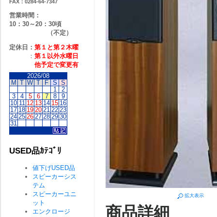
FAX：0284-64-7347
営業時間：
10：30～20：30頃
（不定）
定休日：
第１と第２
木曜
：
第１以外水曜日
他予定で変更有
2026/08
M
T
W
T
F
S
S
1
2
3
4
5
6
7
8
9
10
11
12
13
14
15
16
17
18
19
20
21
22
23
24
25
26
27
28
29
30
31
USED品ｶﾃｺﾞﾘ
値下げUSED品
スピーカーシス
テム
スピーカーユニ
拡大表示
ット
商品詳細
エンクロージ