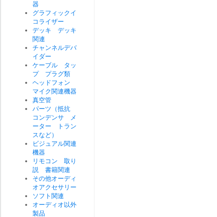
器
グラフィックイ
コライザー
デッキ デッキ
関連
チャンネルデバ
イダー
ケーブル タッ
プ プラグ類
ヘッドフォン
マイク関連機器
真空管
パーツ（抵抗
コンデンサ メ
ーター トラン
スなど）
ビジュアル関連
機器
リモコン 取り
説 書籍関連
その他オーディ
オアクセサリー
ソフト関連
オーディオ以外
製品