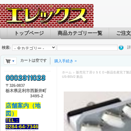
トップページ
商品カテゴリー一覧
ご注文
詳
検索:
カートは空です
購入手続き
ホーム
販売完了済ＵＳＥＤ+新品生産完了製
US-BSV2 新品
〒
326-0837
栃木県足利市西新井町
3495-2
店舗案内（地
図）
TEL：
0284-64-7346