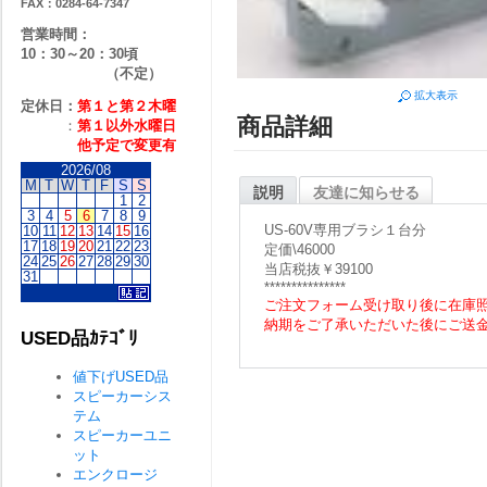
FAX：0284-64-7347
営業時間：
10：30～20：30頃
（不定）
拡大表示
定休日：
第１と第２
木曜
商品詳細
：
第１以外水曜日
他予定で変更有
2026/08
M
T
W
T
F
S
S
説明
友達に知らせる
1
2
3
4
5
6
7
8
9
US-60V専用ブラシ１台分
10
11
12
13
14
15
16
17
18
19
20
21
22
23
定価\46000
24
25
26
27
28
29
30
当店税抜￥39100
31
***************
ご注文フォーム受け取り後に在庫
納期をご了承いただいた後にご送
USED品ｶﾃｺﾞﾘ
値下げUSED品
スピーカーシス
テム
スピーカーユニ
ット
エンクロージ