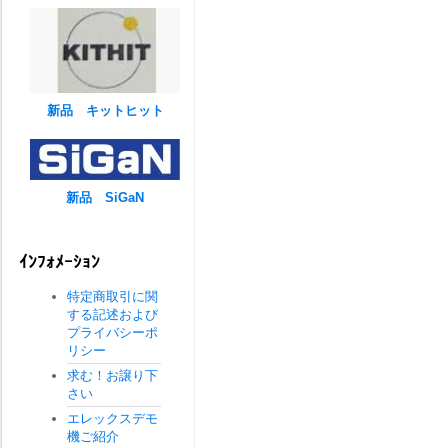
新品 キットヒット
新品 SiGaN
ｲﾝﾌｫﾒｰｼｮﾝ
特定商取引に関
する記述および
プライバシーポ
リシー
求む！お譲り下
さい
エレックスデモ
機ご紹介