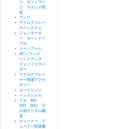
ャ ネットワー
ク スタンド類
他
アンプ
アナログプレー
ヤーシステム
フォノモータ
ー ターンテー
ブル
トーンアーム
MCトランス
ヘッドアンプ
フォノイコライ
ザー
アナログプレー
ヤー関連アクセ
サリー
カートリッジ
ヘッドシェル
ＣＤ MD
DAT DAC そ
の他デジタル機
器
チューナー チ
ューナー関連機