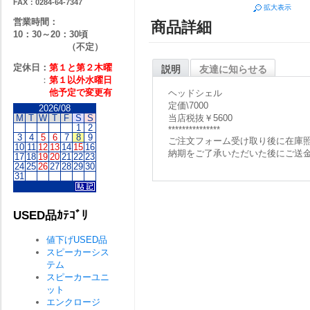
FAX：0284-64-7347
拡大表示
営業時間：
商品詳細
10：30～20：30頃
（不定）
定休日：
第１と第２
木曜
説明
友達に知らせる
：
第１以外水曜日
他予定で変更有
ヘッドシェル
定価\7000
2026/08
当店税抜￥5600
M
T
W
T
F
S
S
1
2
***************
3
4
5
6
7
8
9
ご注文フォーム受け取り後に在庫
10
11
12
13
14
15
16
納期をご了承いただいた後にご送
17
18
19
20
21
22
23
24
25
26
27
28
29
30
31
USED品ｶﾃｺﾞﾘ
値下げUSED品
スピーカーシス
テム
スピーカーユニ
ット
エンクロージ