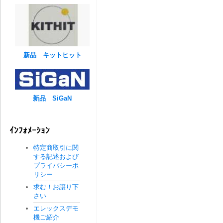
新品 キットヒット
新品 SiGaN
ｲﾝﾌｫﾒｰｼｮﾝ
特定商取引に関
する記述および
プライバシーポ
リシー
求む！お譲り下
さい
エレックスデモ
機ご紹介