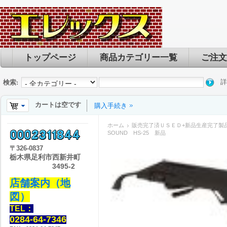
トップページ
商品カテゴリー一覧
ご注文
詳
検索:
カートは空です
購入手続き
ホーム
販売完了済ＵＳＥＤ+新品生産完了製
SOUND HS-25 新品
〒
326-0837
栃木県足利市西新井町
3495-2
店舗案内（地
図）
TEL：
0284-64-7346