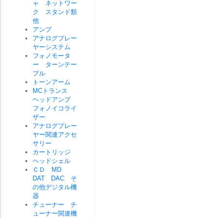
ャ ネットワー
ク スタンド類
他
アンプ
アナログプレー
ヤーシステム
フォノモータ
ー ターンテー
ブル
トーンアーム
MCトランス
ヘッドアンプ
フォノイコライ
ザー
アナログプレー
ヤー関連アクセ
サリー
カートリッジ
ヘッドシェル
ＣＤ MD
DAT DAC そ
の他デジタル機
器
チューナー チ
ューナー関連機