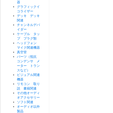
器
グラフィックイ
コライザー
デッキ デッキ
関連
チャンネルデバ
イダー
ケーブル タッ
プ プラグ類
ヘッドフォン
マイク関連機器
真空管
パーツ（抵抗
コンデンサ メ
ーター トラン
スなど）
ビジュアル関連
機器
リモコン 取り
説 書籍関連
その他オーディ
オアクセサリー
ソフト関連
オーディオ以外
製品