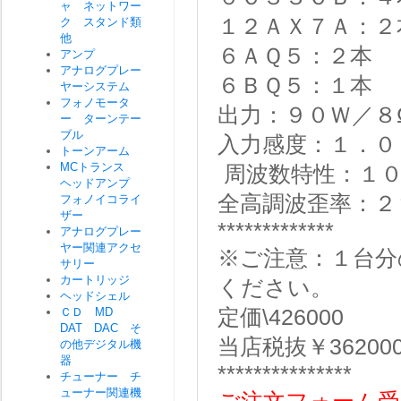
ャ ネットワー
１２ＡＸ７Ａ：
ク スタンド類
他
６ＡＱ５：２本
アンプ
アナログプレー
６ＢＱ５：１本
ヤーシステム
フォノモータ
出力：９０Ｗ／
ー ターンテー
ブル
入力感度：１．
トーンアーム
MCトランス
周波数特性：１
ヘッドアンプ
全高調波歪率：
フォノイコライ
ザー
*************
アナログプレー
ヤー関連アクセ
※ご注意：１台分
サリー
カートリッジ
ください。
ヘッドシェル
定価\426000
ＣＤ MD
DAT DAC そ
当店税抜￥36200
の他デジタル機
器
***************
チューナー チ
ューナー関連機