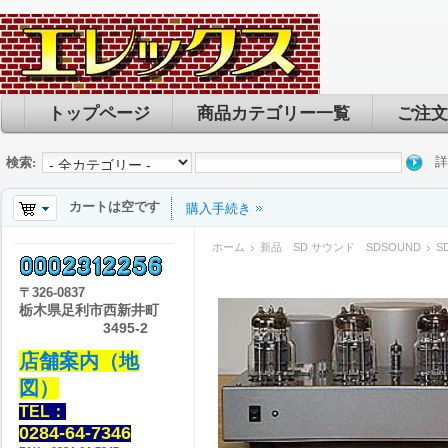
トップページ
商品カテゴリー一覧
ご注文
詳
検索:
カートは空です
購入手続き
ホーム
新品 SD サウンド SDSOUND
S
〒
326-0837
栃木県足利市西新井町
3495-2
店舗案内（地
図）
TEL：
0284-64-7346