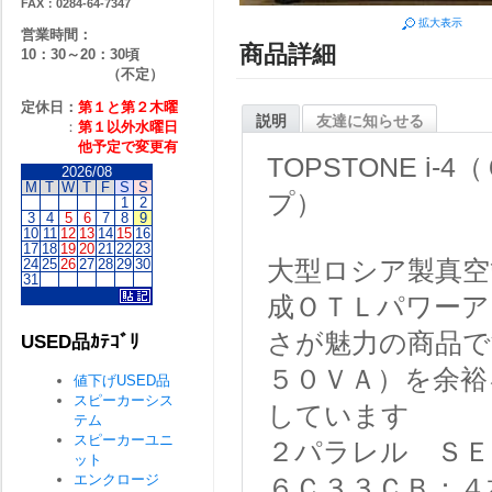
FAX：0284-64-7347
拡大表示
営業時間：
商品詳細
10：30～20：30頃
（不定）
定休日：
第１と第２
木曜
説明
友達に知らせる
：
第１以外水曜日
他予定で変更有
TOPSTONE 
2026/08
M
T
W
T
F
S
S
プ）
1
2
3
4
5
6
7
8
9
10
11
12
13
14
15
16
17
18
19
20
21
22
23
大型ロシア製真空
24
25
26
27
28
29
30
31
成ＯＴＬパワーア
さが魅力の商品で
USED品ｶﾃｺﾞﾘ
５０ＶＡ）を余裕
値下げUSED品
スピーカーシス
しています
テム
スピーカーユニ
２パラレル Ｓ
ット
エンクロージ
６Ｃ３３ＣＢ：