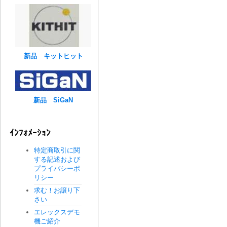
新品 キットヒット
新品 SiGaN
ｲﾝﾌｫﾒｰｼｮﾝ
特定商取引に関
する記述および
プライバシーポ
リシー
求む！お譲り下
さい
エレックスデモ
機ご紹介