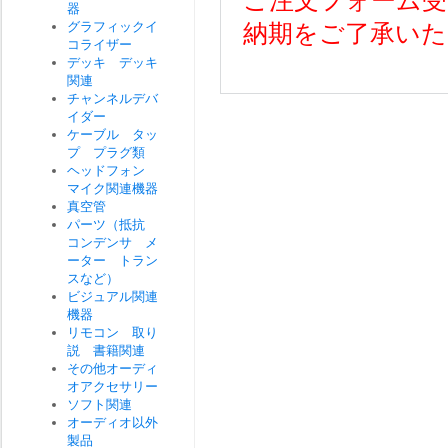
ご注文フォーム受
器
グラフィックイ
納期をご了承いた
コライザー
デッキ デッキ
関連
チャンネルデバ
イダー
ケーブル タッ
プ プラグ類
ヘッドフォン
マイク関連機器
真空管
パーツ（抵抗
コンデンサ メ
ーター トラン
スなど）
ビジュアル関連
機器
リモコン 取り
説 書籍関連
その他オーディ
オアクセサリー
ソフト関連
オーディオ以外
製品