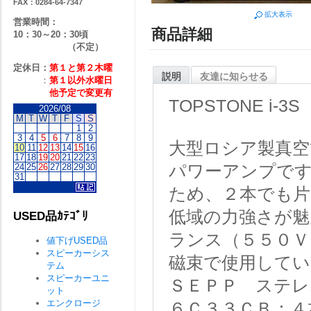
FAX：0284-64-7347
拡大表示
営業時間：
商品詳細
10：30～20：30頃
（不定）
定休日：
第１と第２
木曜
説明
友達に知らせる
：
第１以外水曜日
他予定で変更有
TOPSTONE 
2026/08
M
T
W
T
F
S
S
1
2
3
4
5
6
7
8
9
大型ロシア製真空
10
11
12
13
14
15
16
17
18
19
20
21
22
23
パワーアンプです
24
25
26
27
28
29
30
31
ため、２本でも片
低域の力強さが魅
USED品ｶﾃｺﾞﾘ
ランス（５５０Ｖ
値下げUSED品
スピーカーシス
磁束で使用してい
テム
スピーカーユニ
ＳＥＰＰ ステ
ット
エンクロージ
６Ｃ３３ＣＢ：