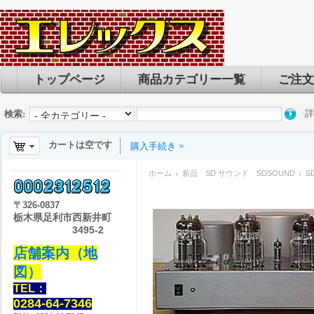
トップページ
商品カテゴリー一覧
ご注文
詳
検索:
カートは空です
購入手続き
ホーム
新品 SD サウンド SDSOUND
S
〒
326-0837
栃木県足利市西新井町
3495-2
店舗案内（地
図）
TEL：
0284-64-7346