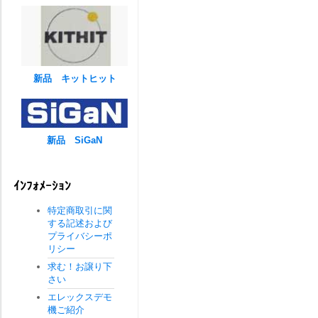
新品 キットヒット
新品 SiGaN
ｲﾝﾌｫﾒｰｼｮﾝ
特定商取引に関
する記述および
プライバシーポ
リシー
求む！お譲り下
さい
エレックスデモ
機ご紹介