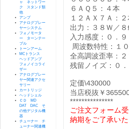
ャ ネットワー
６ＡＱ５：４本
ク スタンド類
他
１２ＡＸ７Ａ：２
アンプ
アナログプレー
出力：３８Ｗ／
ヤーシステム
フォノモータ
入力感度：０．
ー ターンテー
ブル
周波数特性：１
トーンアーム
MCトランス
全高調波歪率：
ヘッドアンプ
残留ノイズ：０．
フォノイコライ
ザー
アナログプレー
ヤー関連アクセ
定価\430000
サリー
カートリッジ
当店税抜￥36550
ヘッドシェル
***************
ＣＤ MD
DAT DAC そ
ご注文フォーム受
の他デジタル機
器
納期をご了承いた
チューナー チ
ューナー関連機