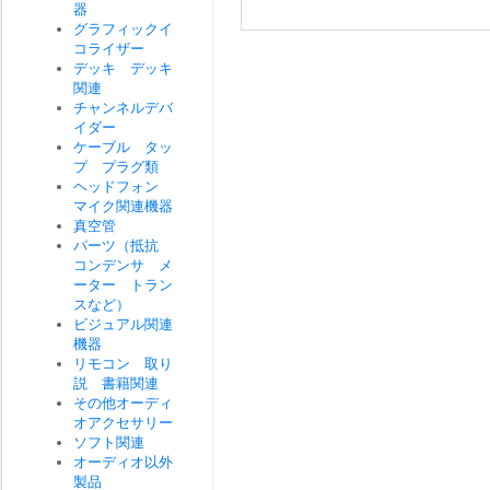
器
グラフィックイ
コライザー
デッキ デッキ
関連
チャンネルデバ
イダー
ケーブル タッ
プ プラグ類
ヘッドフォン
マイク関連機器
真空管
パーツ（抵抗
コンデンサ メ
ーター トラン
スなど）
ビジュアル関連
機器
リモコン 取り
説 書籍関連
その他オーディ
オアクセサリー
ソフト関連
オーディオ以外
製品