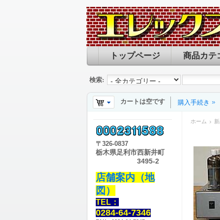
トップページ
商品カテ
検索:
カートは空です
購入手続き
ホーム
新
〒
326-0837
栃木県足利市西新井町
3495-2
店舗案内（地
図）
TEL：
0284-64-7346