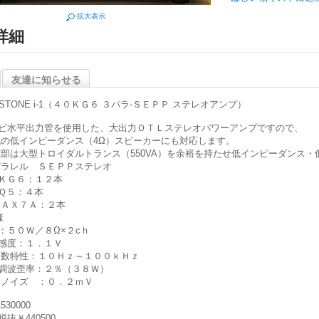
拡大表示
詳細
友達に知らせる
PSTONE i-1（４０ＫＧ６ ３パラ-ＳＥＰＰ ステレオアンプ）
ビ水平出力管を使用した、大出力ＯＴＬステレオパワーアンプですので、
の低インピーダンス（4Ω）スピーカーにも対応します。
部は大型トロイダルトランス（550VA）を余裕を持たせ低インピーダンス・
ラレル ＳＥＰＰステレオ
ＫＧ６：１２本
Ｑ５：４本
２ＡＸ７Ａ：２本
様
：５０Ｗ／８Ω×２cｈ
感度：１．１Ｖ
数特性：１０Ｈｚ～１００ｋＨｚ
調波歪率：２％（３８Ｗ）
ノイズ ：０．２ｍＶ
530000
抜￥440500