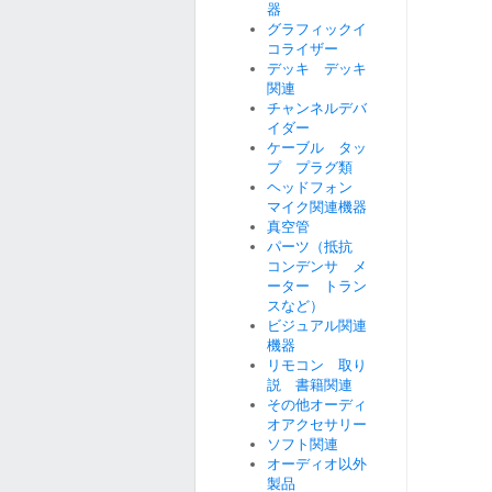
器
グラフィックイ
コライザー
デッキ デッキ
関連
チャンネルデバ
イダー
ケーブル タッ
プ プラグ類
ヘッドフォン
マイク関連機器
真空管
パーツ（抵抗
コンデンサ メ
ーター トラン
スなど）
ビジュアル関連
機器
リモコン 取り
説 書籍関連
その他オーディ
オアクセサリー
ソフト関連
オーディオ以外
製品