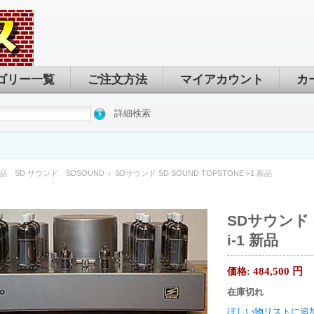
ゴリー一覧
ご注文方法
マイアカウント
カ
詳細検索
品 SD サウンド SDSOUND
SDサウンド SD SOUND TOPSTONE i-1 新品
SDサウンド S
i-1 新品
484,500
円
価格:
在庫切れ
ほしい物リストに追