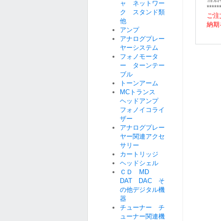
ャ ネットワー
*****
ク スタンド類
ご注
他
納期
アンプ
アナログプレー
ヤーシステム
フォノモータ
ー ターンテー
ブル
トーンアーム
MCトランス
ヘッドアンプ
フォノイコライ
ザー
アナログプレー
ヤー関連アクセ
サリー
カートリッジ
ヘッドシェル
ＣＤ MD
DAT DAC そ
の他デジタル機
器
チューナー チ
ューナー関連機