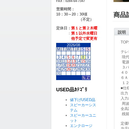
FAX：0284-64-7347
営業時間：
商品
10：30～20：30頃
（不定）
定休日：
第１と第２
木曜
説明
：
第１以外水曜日
他予定で変更有
TO
2026/08
M
T
W
T
F
S
S
テレ
1
2
現代
3
4
5
6
7
8
9
10
11
12
13
14
15
16
電源
17
18
19
20
21
22
23
３パ
24
25
26
27
28
29
30
４０
31
６Ａ
１
■仕
USED品ｶﾃｺﾞﾘ
出力
入力
値下げUSED品
周波
スピーカーシス
全高
テム
残留
スピーカーユニ
ット
定価\
エンクロージ
当店税