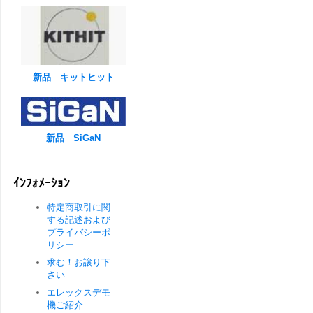
新品 キットヒット
新品 SiGaN
ｲﾝﾌｫﾒｰｼｮﾝ
特定商取引に関
する記述および
プライバシーポ
リシー
求む！お譲り下
さい
エレックスデモ
機ご紹介