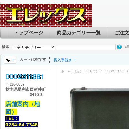
トップページ
商品カテゴリー一覧
ご注文
詳
検索:
カートは空です
購入手続き
ホーム
新品 SD サウンド SDSOUND
S
〒
326-0837
栃木県足利市西新井町
3495-2
店舗案内（地
図）
TEL：
0284-64-7346