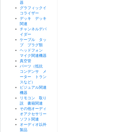
器
グラフィックイ
コライザー
デッキ デッキ
関連
チャンネルデバ
イダー
ケーブル タッ
プ プラグ類
ヘッドフォン
マイク関連機器
真空管
パーツ（抵抗
コンデンサ メ
ーター トラン
スなど）
ビジュアル関連
機器
リモコン 取り
説 書籍関連
その他オーディ
オアクセサリー
ソフト関連
オーディオ以外
製品