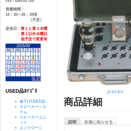
FAX：0284-64-7347
営業時間：
10：30～20：30頃
（不定）
定休日：
第１と第２
木曜
：
第１以外水曜日
他予定で変更有
2026/08
M
T
W
T
F
S
S
1
2
3
4
5
6
7
8
9
10
11
12
13
14
15
16
17
18
19
20
21
22
23
24
25
26
27
28
29
30
31
USED品ｶﾃｺﾞﾘ
拡大表示
商品詳細
値下げUSED品
スピーカーシス
テム
スピーカーユニ
説明
友達に知らせる
ット
エンクロージ