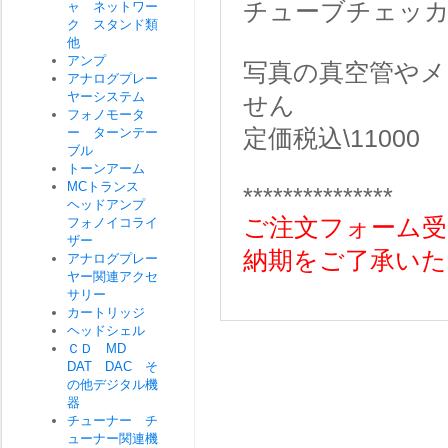
チューブチェッ
ャ ネットワー
ク スタンド類
他
アンプ
写真の真空管や
アナログプレー
ヤーシステム
せん
フォノモータ
ー ターンテー
定価税込\11000
ブル
トーンアーム
MCトランス
***************
ヘッドアンプ
ご注文フォーム受
フォノイコライ
ザー
納期をご了承いた
アナログプレー
ヤー関連アクセ
サリー
カートリッジ
ヘッドシェル
ＣＤ MD
DAT DAC そ
の他デジタル機
器
チューナー チ
ューナー関連機