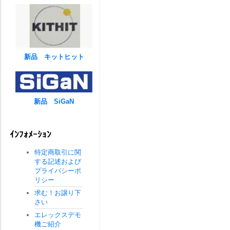
新品 キットヒット
新品 SiGaN
ｲﾝﾌｫﾒｰｼｮﾝ
特定商取引に関
する記述および
プライバシーポ
リシー
求む！お譲り下
さい
エレックスデモ
機ご紹介