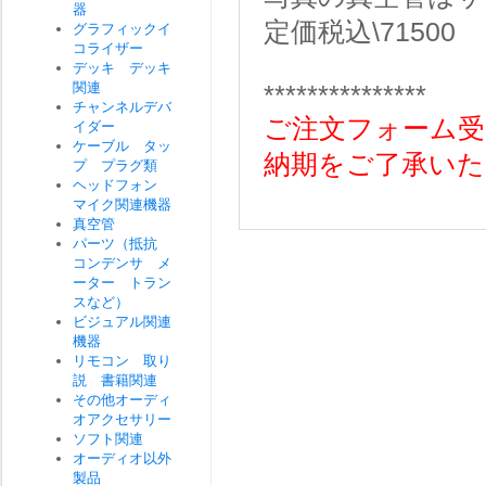
器
定価税込\71500
グラフィックイ
コライザー
デッキ デッキ
関連
***************
チャンネルデバ
ご注文フォーム受
イダー
ケーブル タッ
納期をご了承いた
プ プラグ類
ヘッドフォン
マイク関連機器
真空管
パーツ（抵抗
コンデンサ メ
ーター トラン
スなど）
ビジュアル関連
機器
リモコン 取り
説 書籍関連
その他オーディ
オアクセサリー
ソフト関連
オーディオ以外
製品