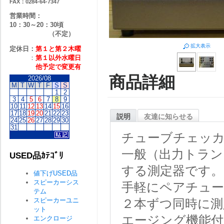
FAX：0284-64-7347
営業時間：
10：30～20：30頃
（不定）
拡大表示
定休日：
第１と第２
木曜
：
第１以外水曜日
他予定で変更有
商品詳細
2026/08
M
T
W
T
F
S
S
1
2
3
4
5
6
7
8
9
10
11
12
13
14
15
16
17
18
19
20
21
22
23
説明
友達に知らせる
24
25
26
27
28
29
30
31
チューブチェッカ
一般（出力トラン
USED品ｶﾃｺﾞﾘ
する測定器です。
値下げUSED品
スピーカーシス
手軽にペアチュ
テム
スピーカーユニ
２本ずつ同時に測
ット
エージング機能
エンクロージ