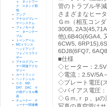
ャ ネットワー
管のトラブル半減
ク スタンド類
他
さまざまなヒータ
アンプ
アナログプレー
Ｇｍ（相互コンダ
ヤーシステム
フォノモータ
300B, 2A3(45,71A
ー ターンテー
他),6B4G(6GA4, 
ブル
トーンアーム
6CW5, 6RP15),6S
MCトランス
ヘッドアンプ
6DJ8(6FQ7, 6AQ8
フォノイコライ
ザー
■仕様
アナログプレー
◇ヒーター：2.5V
ヤー関連アクセ
サリー
◇電流：2.5V/5A～7
カートリッジ
ヘッドシェル
◇プレート電圧(ス
ＣＤ MD
DAT DAC そ
◇バイアス電圧：0
の他デジタル機
器
◇Ｇｍ,ｒｐ、μ
チューナー チ
ューナー関連機
写真の真空管は