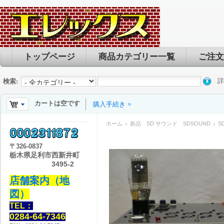
トップページ
商品カテゴリー一覧
ご注文
詳
検索:
カートは空です
購入手続き
ホーム
新品 SD サウンド SDSOUND
S
〒
326-0837
栃木県足利市西新井町
3495-2
店舗案内（地
図）
TEL：
0284-64-7346