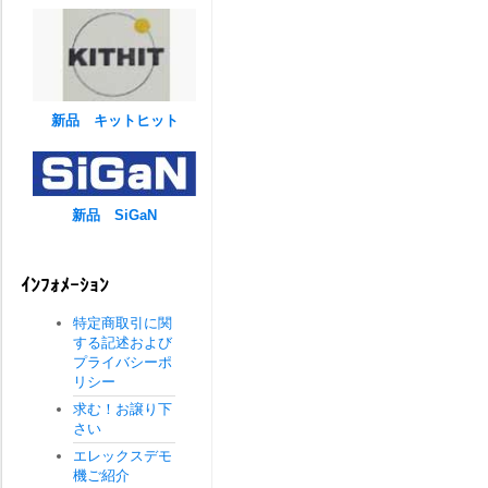
新品 キットヒット
新品 SiGaN
ｲﾝﾌｫﾒｰｼｮﾝ
特定商取引に関
する記述および
プライバシーポ
リシー
求む！お譲り下
さい
エレックスデモ
機ご紹介