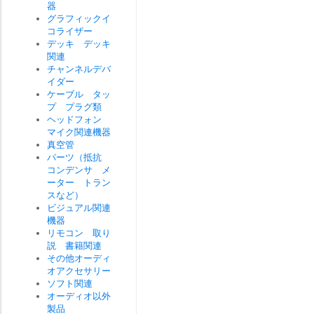
器
グラフィックイ
コライザー
デッキ デッキ
関連
チャンネルデバ
イダー
ケーブル タッ
プ プラグ類
ヘッドフォン
マイク関連機器
真空管
パーツ（抵抗
コンデンサ メ
ーター トラン
スなど）
ビジュアル関連
機器
リモコン 取り
説 書籍関連
その他オーディ
オアクセサリー
ソフト関連
オーディオ以外
製品