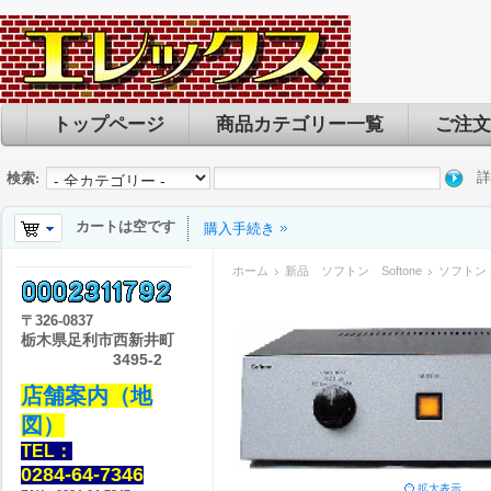
トップページ
商品カテゴリー一覧
ご注文
詳
検索:
カートは空です
購入手続き
ホーム
新品 ソフトン Softone
ソフトン So
〒
326-0837
栃木県足利市西新井町
3495-2
店舗案内（地
図）
TEL：
0284-64-7346
拡大表示