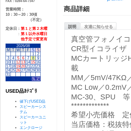
FAX：0284-64-7347
商品詳細
営業時間：
10：30～20：30頃
（不定）
説明
友達に知らせる
定休日：
第１と第２
木曜
：
第１以外水曜日
真空管フォノイ
他予定で変更有
2026/08
CR型イコライザ
M
T
W
T
F
S
S
1
2
MCカートリッジH
3
4
5
6
7
8
9
10
11
12
13
14
15
16
17
18
19
20
21
22
23
載
24
25
26
27
28
29
30
31
MM／5mV/47
MC Low／0.2m
USED品ｶﾃｺﾞﾘ
MC-30、SPU 
値下げUSED品
*************
スピーカーシス
テム
希望小売価格 定価\
スピーカーユニ
ット
当店価格：税抜特価￥
エンクロージ