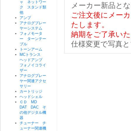
ャ ネットワー
メーカー新品とな
ク スタンド類
他
ご注文後にメーカ
アンプ
アナログプレー
たします。
ヤーシステム
納期をご了承いた
フォノモータ
ー ターンテー
仕様変更で写真と
ブル
トーンアーム
MCトランス
ヘッドアンプ
フォノイコライ
ザー
アナログプレー
ヤー関連アクセ
サリー
カートリッジ
ヘッドシェル
ＣＤ MD
DAT DAC そ
の他デジタル機
器
チューナー チ
ューナー関連機