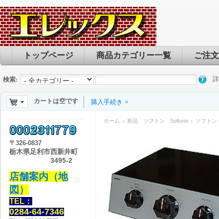
トップページ
商品カテゴリー一覧
ご注文
詳
検索:
カートは空です
購入手続き
ホーム
新品 ソフトン Softone
ソフトン S
〒
326-0837
栃木県足利市西新井町
3495-2
店舗案内（地
図）
TEL：
0284-64-7346