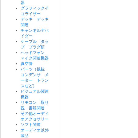
器
グラフィックイ
コライザー
デッキ デッキ
関連
チャンネルデバ
イダー
ケーブル タッ
プ プラグ類
ヘッドフォン
マイク関連機器
真空管
パーツ（抵抗
コンデンサ メ
ーター トラン
スなど）
ビジュアル関連
機器
リモコン 取り
説 書籍関連
その他オーディ
オアクセサリー
ソフト関連
オーディオ以外
製品