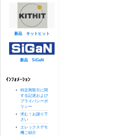
新品 キットヒット
新品 SiGaN
ｲﾝﾌｫﾒｰｼｮﾝ
特定商取引に関
する記述および
プライバシーポ
リシー
求む！お譲り下
さい
エレックスデモ
機ご紹介