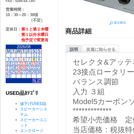
FAX：0284-64-7347
営業時間：
10：30～20：30頃
（不定）
拡大表示
定休日：
第１と第２
木曜
商品詳細
：
第１以外水曜日
他予定で変更有
2026/08
説明
友達に知らせる
M
T
W
T
F
S
S
1
2
3
4
5
6
7
8
9
セレクタ&アッテ
10
11
12
13
14
15
16
17
18
19
20
21
22
23
23接点ロータリ
24
25
26
27
28
29
30
31
バランス調節
入力 ３組
USED品ｶﾃｺﾞﾘ
Model5カーボ
値下げUSED品
*************
スピーカーシス
テム
希望小売価格 定価\
スピーカーユニ
ット
当店価格：税抜特価￥
エンクロージ