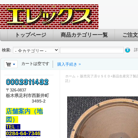
トップページ
商品カテゴリー一覧
ご注文
詳
検索:
カートは空です
購入手続き
ホーム
販売完了済ＵＳＥＤ+新品生産完了製
託）
〒
326-0837
栃木県足利市西新井町
3495-2
店舗案内（地
図）
TEL：
0284-64-7346