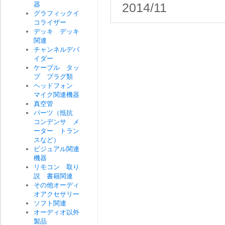
器
2014/11
グラフィックイ
コライザー
デッキ デッキ
関連
チャンネルデバ
イダー
ケーブル タッ
プ プラグ類
ヘッドフォン
マイク関連機器
真空管
パーツ（抵抗
コンデンサ メ
ーター トラン
スなど）
ビジュアル関連
機器
リモコン 取り
説 書籍関連
その他オーディ
オアクセサリー
ソフト関連
オーディオ以外
製品