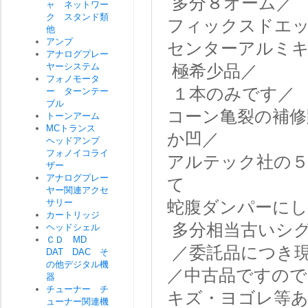
多分８オーム／
ャ ネットワー
ク スタンド類
フィックスドエ
他
アンプ
センターアルミ
アナログプレー
ヤーシステム
極希少品／
フォノモータ
１本のみです／
ー ターンテー
ブル
コーン亀裂の補修
トーンアーム
MCトランス
か凹／
ヘッドアンプ
フォノイコライ
アルテック社の
ザー
アナログプレー
て
ヤー関連アクセ
サリー
蛇腹ダンパーにし
カートリッジ
多分相当古いシ
ヘッドシェル
ＣＤ MD
／委託品につき
DAT DAC そ
の他デジタル機
／中古品ですので
器
チューナー チ
キズ・ヨゴレ等
ューナー関連機