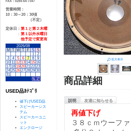
FAX：0284-64-7347
営業時間：
10：30～20：30頃
（不定）
定休日：
第１と第２
木曜
：
第１以外水曜日
他予定で変更有
2026/08
M
T
W
T
F
S
S
1
2
3
4
5
6
7
8
9
拡大表示
10
11
12
13
14
15
16
17
18
19
20
21
22
23
24
25
26
27
28
29
30
31
商品詳細
USED品ｶﾃｺﾞﾘ
説明
友達に知らせる
値下げUSED品
スピーカーシス
再値下げ
テム
スピーカーユニ
３８ｃｍウーファ
ット
エンクロージ