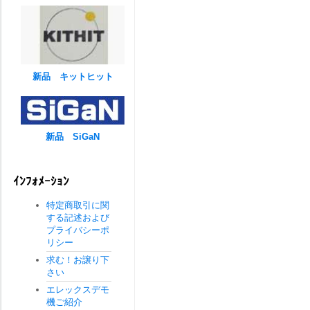
新品 キットヒット
新品 SiGaN
ｲﾝﾌｫﾒｰｼｮﾝ
特定商取引に関
する記述および
プライバシーポ
リシー
求む！お譲り下
さい
エレックスデモ
機ご紹介