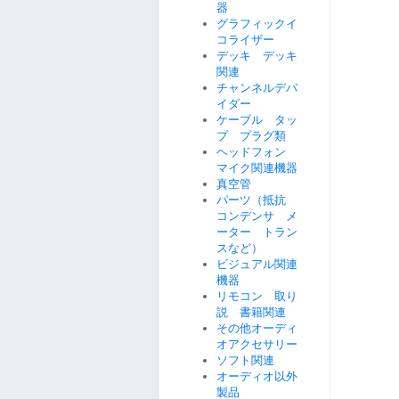
器
グラフィックイ
コライザー
デッキ デッキ
関連
チャンネルデバ
イダー
ケーブル タッ
プ プラグ類
ヘッドフォン
マイク関連機器
真空管
パーツ（抵抗
コンデンサ メ
ーター トラン
スなど）
ビジュアル関連
機器
リモコン 取り
説 書籍関連
その他オーディ
オアクセサリー
ソフト関連
オーディオ以外
製品