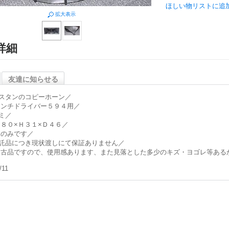
ほしい物リストに追
拡大表示
詳細
友達に知らせる
スタンのコピーホーン／
ンチドライバー５９４用／
ミ／
８０×Ｈ３１×Ｄ４６／
のみです／
託品につき現状渡しにて保証ありません／
古品ですので、使用感あります、また見落とした多少のキズ・ヨゴレ等ある
/11