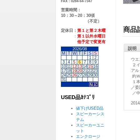
FAX：0284-64-7347
営業時間：
10：30～20：30頃
（不定）
商品
定休日：
第１と第２
木曜
：
第１以外水曜日
他予定で変更有
説明
2026/08
M
T
W
T
F
S
S
1
2
ウエ
3
4
5
6
7
8
9
２イ
10
11
12
13
14
15
16
アル
17
18
19
20
21
22
23
24
25
26
27
28
29
30
約Ｗ
31
１本
／委
／中
USED品ｶﾃｺﾞﾘ
2014
値下げUSED品
スピーカーシス
テム
スピーカーユニ
ット
エンクロージ