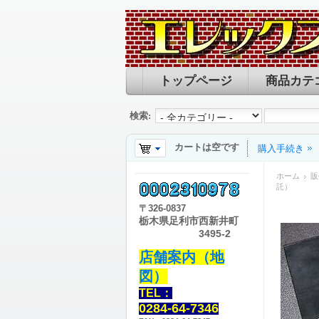
トップページ
商品カテ
検索:
カートは空です
購入手続き
ホーム
販
託）
〒
326-0837
栃木県足利市西新井町
3495-2
店舗案内（地
図）
TEL：
0284-64-7346