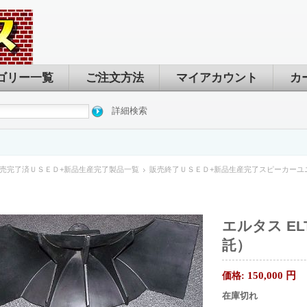
ゴリー一覧
ご注文方法
マイアカウント
カ
詳細検索
売完了済ＵＳＥＤ+新品生産完了製品一覧
販売終了ＵＳＥＤ+新品生産完了スピーカーユ
エルタス ELT
託）
150,000
円
価格:
在庫切れ