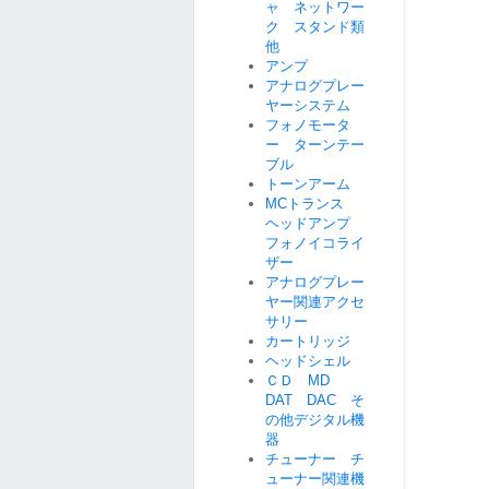
ャ ネットワー
ク スタンド類
他
アンプ
アナログプレー
ヤーシステム
フォノモータ
ー ターンテー
ブル
トーンアーム
MCトランス
ヘッドアンプ
フォノイコライ
ザー
アナログプレー
ヤー関連アクセ
サリー
カートリッジ
ヘッドシェル
ＣＤ MD
DAT DAC そ
の他デジタル機
器
チューナー チ
ューナー関連機