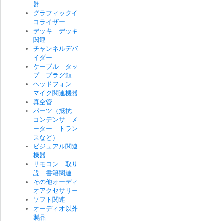
器
グラフィックイ
コライザー
デッキ デッキ
関連
チャンネルデバ
イダー
ケーブル タッ
プ プラグ類
ヘッドフォン
マイク関連機器
真空管
パーツ（抵抗
コンデンサ メ
ーター トラン
スなど）
ビジュアル関連
機器
リモコン 取り
説 書籍関連
その他オーディ
オアクセサリー
ソフト関連
オーディオ以外
製品