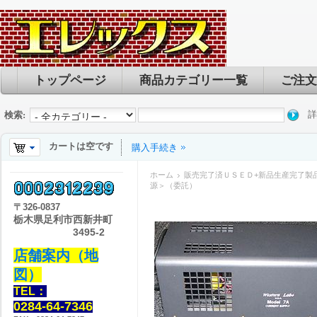
トップページ
商品カテゴリー一覧
ご注文
詳
検索:
カートは空です
購入手続き
ホーム
販売完了済ＵＳＥＤ+新品生産完了製
源＞（委託）
〒
326-0837
栃木県足利市西新井町
3495-2
店舗案内（地
図）
TEL：
0284-64-7346