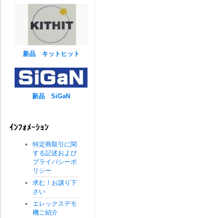
新品 キットヒット
新品 SiGaN
ｲﾝﾌｫﾒｰｼｮﾝ
特定商取引に関
する記述および
プライバシーポ
リシー
求む！お譲り下
さい
エレックスデモ
機ご紹介