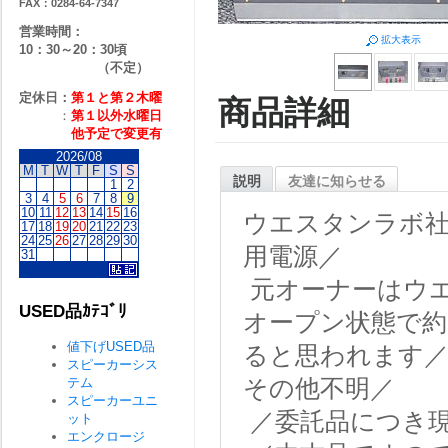
FAX：0284-64-7347
営業時間：
拡大表示
10：30～20：30頃
（不定）
定休日：
第１と第２
木曜
商品詳細
：
第１以外水曜日
他予定で変更有
2026/08
M
T
W
T
F
S
S
説明
友達に知らせる
1
2
3
4
5
6
7
8
9
10
11
12
13
14
15
16
ウエスタンラボ
17
18
19
20
21
22
23
24
25
26
27
28
29
30
用電源／
31
元オーナーはウ
USED品ｶﾃｺﾞﾘ
オープン状態で
値下げUSED品
ると思われます
スピーカーシス
テム
その他不明／
スピーカーユニ
／委託品につき
ット
エンクロージ