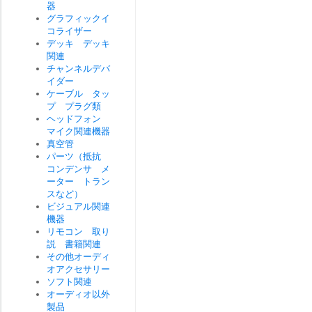
器
グラフィックイ
コライザー
デッキ デッキ
関連
チャンネルデバ
イダー
ケーブル タッ
プ プラグ類
ヘッドフォン
マイク関連機器
真空管
パーツ（抵抗
コンデンサ メ
ーター トラン
スなど）
ビジュアル関連
機器
リモコン 取り
説 書籍関連
その他オーディ
オアクセサリー
ソフト関連
オーディオ以外
製品