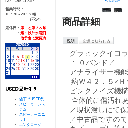
FAX：0284-64-7347
拡大表示
営業時間：
10：30～20：30頃
商品詳細
（不定）
定休日：
第１と第２
木曜
：
第１以外水曜日
他予定で変更有
説明
友達に知らせる
2026/08
M
T
W
T
F
S
S
グラヒックイコ
1
2
3
4
5
6
7
8
9
10
11
12
13
14
15
16
１０バンド／
17
18
19
20
21
22
23
24
25
26
27
28
29
30
アナライザー機能
31
約Ｗ４２．５×Ｈ
USED品ｶﾃｺﾞﾘ
ピンクノイズ機
全体的に傷汚れ
値下げUSED品
スピーカーシス
／現状渡しにて保
テム
スピーカーユニ
／中古品ですので
ット
エンクロージ