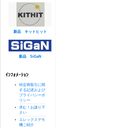
新品 キットヒット
新品 SiGaN
ｲﾝﾌｫﾒｰｼｮﾝ
特定商取引に関
する記述および
プライバシーポ
リシー
求む！お譲り下
さい
エレックスデモ
機ご紹介