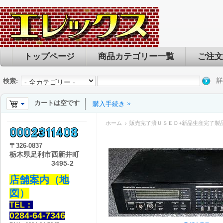
トップページ
商品カテゴリー一覧
ご注文
詳
検索:
カートは空です
購入手続き
ホーム
販売完了済ＵＳＥＤ+新品生産完了製
〒
326-0837
栃木県足利市西新井町
3495-2
店舗案内（地
図）
TEL：
0284-64-7346