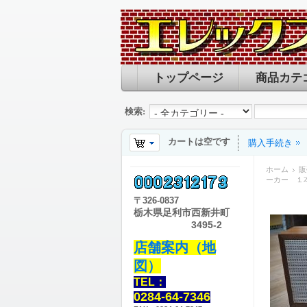
トップページ
商品カテ
検索:
カートは空です
購入手続き
ホーム
販
ーカー １
〒
326-0837
栃木県足利市西新井町
3495-2
店舗案内（地
図）
TEL：
0284-64-7346