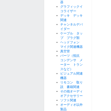
器
グラフィックイ
コライザー
デッキ デッキ
関連
チャンネルデバ
イダー
ケーブル タッ
プ プラグ類
ヘッドフォン
マイク関連機器
真空管
パーツ（抵抗
コンデンサ メ
ーター トラン
スなど）
ビジュアル関連
機器
リモコン 取り
説 書籍関連
その他オーディ
オアクセサリー
ソフト関連
オーディオ以外
製品