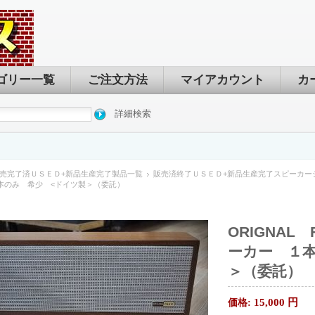
ゴリー一覧
ご注文方法
マイアカウント
カ
詳細検索
売完了済ＵＳＥＤ+新品生産完了製品一覧
販売済終了ＵＳＥＤ+新品生産完了スピーカー
本のみ 希少 <ドイツ製＞（委託）
ORIGNAL 
ーカー １
＞（委託）
15,000
円
価格: