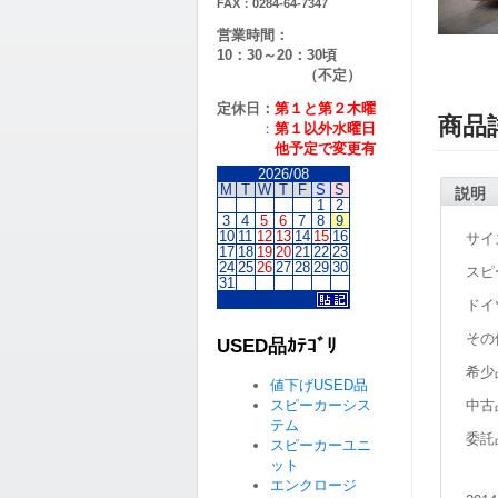
FAX：0284-64-7347
営業時間：
10：30～20：30頃
（不定）
定休日：
第１と第２
木曜
商品
：
第１以外水曜日
他予定で変更有
2026/08
M
T
W
T
F
S
S
説明
1
2
3
4
5
6
7
8
9
10
11
12
13
14
15
16
サイズ
17
18
19
20
21
22
23
24
25
26
27
28
29
30
スピ
31
ドイ
その
USED品ｶﾃｺﾞﾘ
希少
値下げUSED品
スピーカーシス
中古
テム
委託
スピーカーユニ
ット
エンクロージ