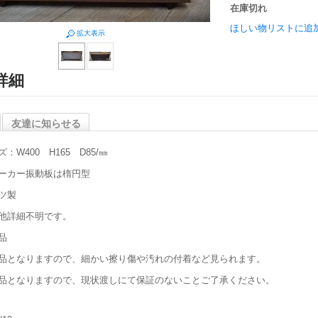
在庫切れ
ほしい物リストに追
拡大表示
詳細
友達に知らせる
：W400 H165 D85/㎜
ーカー振動板は楕円型
ツ製
他詳細不明です。
品
品となりますので、細かい擦り傷や汚れの付着など見られます。
品となりますので、現状渡しにて保証のないことご了承ください。