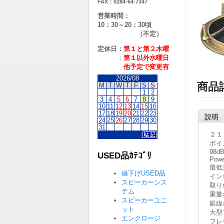
FAX：0284-64-7347
営業時間：
10：30～20：30頃
（不定）
定休日：
第１と第２
木曜
：
第１以外水曜日
他予定で変更有
2026/08
商品
M
T
W
T
F
S
S
1
2
3
4
5
6
7
8
9
10
11
12
13
14
15
16
17
18
19
20
21
22
23
説明
24
25
26
27
28
29
30
31
２１
ボイ
98d
USED品ｶﾃｺﾞﾘ
Powe
最低共
値下げUSED品
イン
スピーカーシス
取り付
テム
重量=
スピーカーユニ
銀線
ット
大型
エンクロージ
フレ