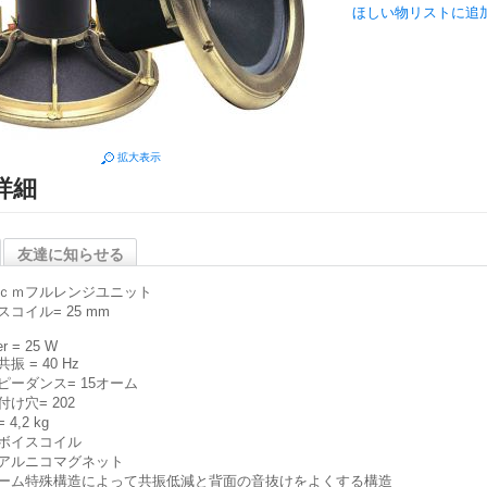
ほしい物リストに追
拡大表示
詳細
友達に知らせる
ｃｍフルレンジユニット
スコイル= 25 mm
B
r = 25 W
振 = 40 Hz
ピーダンス= 15オーム
け穴= 202
 4,2 kg
ボイスコイル
アルニコマグネット
ーム特殊構造によって共振低減と背面の音抜けをよくする構造