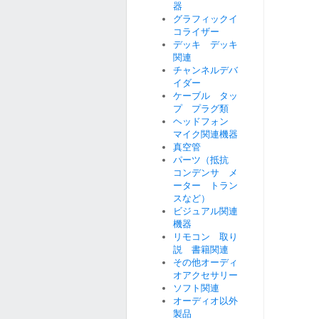
器
グラフィックイ
コライザー
デッキ デッキ
関連
チャンネルデバ
イダー
ケーブル タッ
プ プラグ類
ヘッドフォン
マイク関連機器
真空管
パーツ（抵抗
コンデンサ メ
ーター トラン
スなど）
ビジュアル関連
機器
リモコン 取り
説 書籍関連
その他オーディ
オアクセサリー
ソフト関連
オーディオ以外
製品