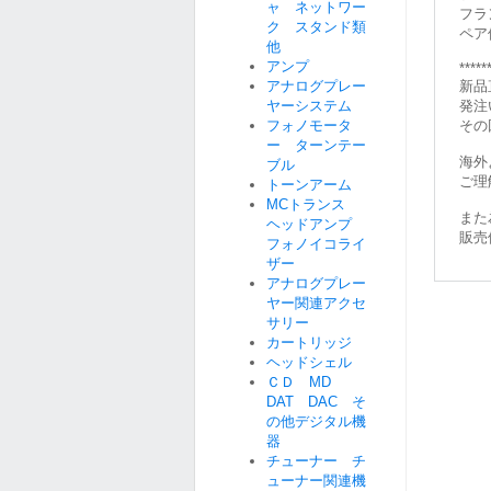
ャ ネットワー
フラ
ク スタンド類
ペア
他
アンプ
*****
アナログプレー
新品
ヤーシステム
発注
フォノモータ
その
ー ターンテー
海外
ブル
ご理
トーンアーム
MCトランス
また
ヘッドアンプ
販売
フォノイコライ
ザー
アナログプレー
ヤー関連アクセ
サリー
カートリッジ
ヘッドシェル
ＣＤ MD
DAT DAC そ
の他デジタル機
器
チューナー チ
ューナー関連機