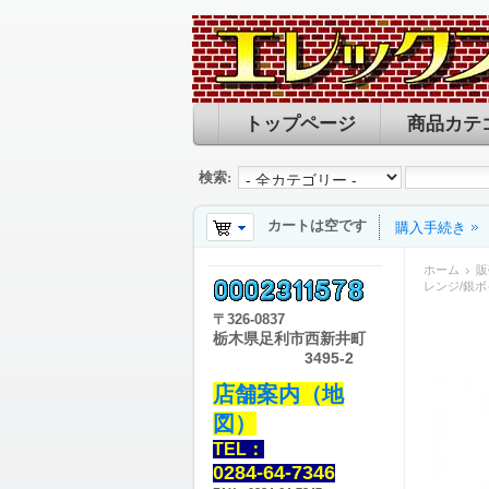
トップページ
商品カテ
検索:
カートは空です
購入手続き
ホーム
販
レンジ/銀
〒
326-0837
栃木県足利市西新井町
3495-2
店舗案内（地
図）
TEL：
0284-64-7346