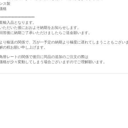
ンス製
価格
*************************
直輸入品となります。
いただいた後におおよそ納期をお知らせします。
回答後に納期ご了承いただけましたらご送金願います。
より輸送の関係で、万が一予定の納期より極度に遅れてしまうこともござい
解の程お願い申し上げます。
為替レートの関係で後日に同品の追加のご注文の際は
価格が少々変動してしまう場合ございますのでご理解願います。