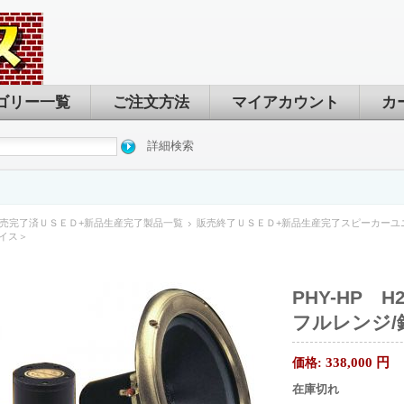
ゴリー一覧
ご注文方法
マイアカウント
カ
詳細検索
売完了済ＵＳＥＤ+新品生産完了製品一覧
販売終了ＵＳＥＤ+新品生産完了スピーカーユ
ボイス＞
PHY-HP H
フルレンジ/
338,000
円
価格:
在庫切れ