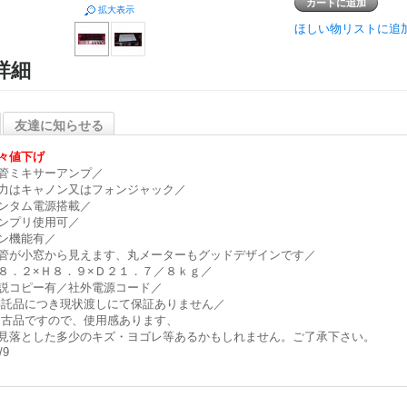
拡大表示
ほしい物リストに追
詳細
友達に知らせる
々値下げ
管ミキサーアンプ／
力はキャノン又はフォンジャック／
ンタム電源搭載／
ンプリ使用可／
ン機能有／
管が小窓から見えます、丸メーターもグッドデザインです／
８．２×Ｈ８．９×Ｄ２１．７／８ｋｇ／
説コピー有／社外電源コード／
託品につき現状渡しにて保証ありません／
古品ですので、使用感あります、
見落とした多少のキズ・ヨゴレ等あるかもしれません。ご了承下さい。
/9