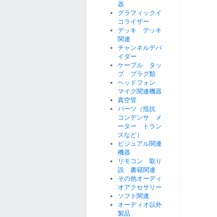
器
グラフィックイ
コライザー
デッキ デッキ
関連
チャンネルデバ
イダー
ケーブル タッ
プ プラグ類
ヘッドフォン
マイク関連機器
真空管
パーツ（抵抗
コンデンサ メ
ーター トラン
スなど）
ビジュアル関連
機器
リモコン 取り
説 書籍関連
その他オーディ
オアクセサリー
ソフト関連
オーディオ以外
製品