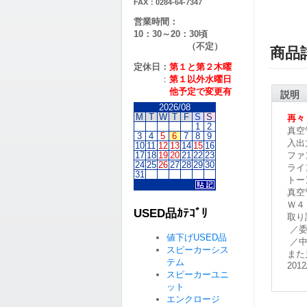
FAX：0284-64-7347
営業時間：
10：30～20：30頃
（不定）
商品
定休日：
第１と第２
木曜
：
第１以外水曜日
他予定で変更有
説明
2026/08
M
T
W
T
F
S
S
再々
1
2
真空
3
4
5
6
7
8
9
入出
10
11
12
13
14
15
16
17
18
19
20
21
22
23
ファ
24
25
26
27
28
29
30
ライ
31
トー
真空
Ｗ４
USED品ｶﾃｺﾞﾘ
取り
／委
値下げUSED品
／中
スピーカーシス
また
テム
2012
スピーカーユニ
ット
エンクロージ