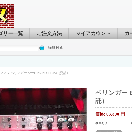
ゴリー一覧
ご注文方法
マイアカウント
カ
詳細検索
ンプ
ベリンガー BEHRINGER T1953（委託）
ベリンガー BE
託）
63,800
円
価格:
在庫あり: