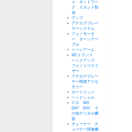
ャ ネットワー
ク スタンド類
他
アンプ
アナログプレー
ヤーシステム
フォノモータ
ー ターンテー
ブル
トーンアーム
MCトランス
ヘッドアンプ
フォノイコライ
ザー
アナログプレー
ヤー関連アクセ
サリー
カートリッジ
ヘッドシェル
ＣＤ MD
DAT DAC そ
の他デジタル機
器
チューナー チ
ューナー関連機