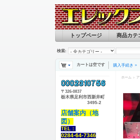
トップページ
商品カテ
検索:
カートは空です
購入手続き
ホーム
ア
〒
326-0837
栃木県足利市西新井町
3495-2
店舗案内（地
図）
TEL：
0284-64-7346