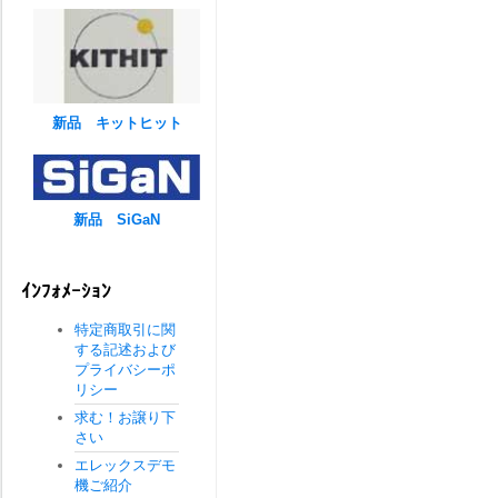
新品 キットヒット
新品 SiGaN
ｲﾝﾌｫﾒｰｼｮﾝ
特定商取引に関
する記述および
プライバシーポ
リシー
求む！お譲り下
さい
エレックスデモ
機ご紹介