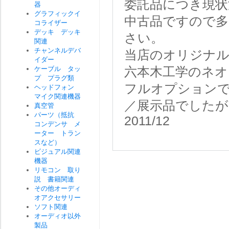
委託品につき現状
器
グラフィックイ
中古品ですので多
コライザー
デッキ デッキ
さい。
関連
チャンネルデバ
当店のオリジナ
イダー
ケーブル タッ
六本木工学のネ
プ プラグ類
フルオプションで
ヘッドフォン
マイク関連機器
／展示品でした
真空管
パーツ（抵抗
2011/12
コンデンサ メ
ーター トラン
スなど）
ビジュアル関連
機器
リモコン 取り
説 書籍関連
その他オーディ
オアクセサリー
ソフト関連
オーディオ以外
製品