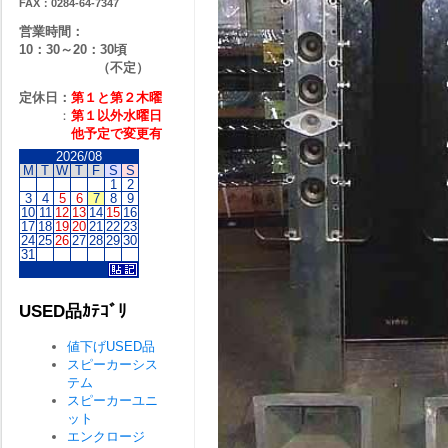
FAX：0284-64-7347
営業時間：
10：30～20：30頃
（不定）
定休日：
第１と第２
木曜
：
第１以外水曜日
他予定で変更有
2026/08
M
T
W
T
F
S
S
1
2
3
4
5
6
7
8
9
10
11
12
13
14
15
16
17
18
19
20
21
22
23
24
25
26
27
28
29
30
31
USED品ｶﾃｺﾞﾘ
値下げUSED品
スピーカーシス
テム
スピーカーユニ
ット
エンクロージ