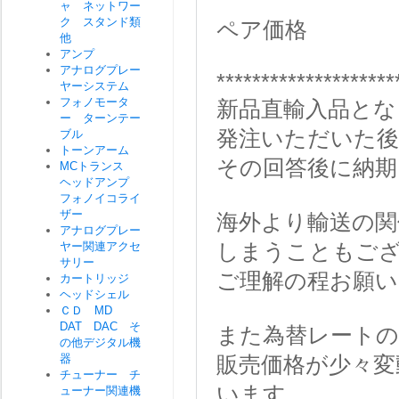
ャ ネットワー
ク スタンド類
ペア価格
他
アンプ
アナログプレー
********************
ヤーシステム
フォノモータ
新品直輸入品とな
ー ターンテー
発注いただいた
ブル
トーンアーム
その回答後に納期
MCトランス
ヘッドアンプ
フォノイコライ
ザー
海外より輸送の関
アナログプレー
しまうこともご
ヤー関連アクセ
サリー
ご理解の程お願い
カートリッジ
ヘッドシェル
ＣＤ MD
DAT DAC そ
また為替レートの
の他デジタル機
器
販売価格が少々変
チューナー チ
います。
ューナー関連機