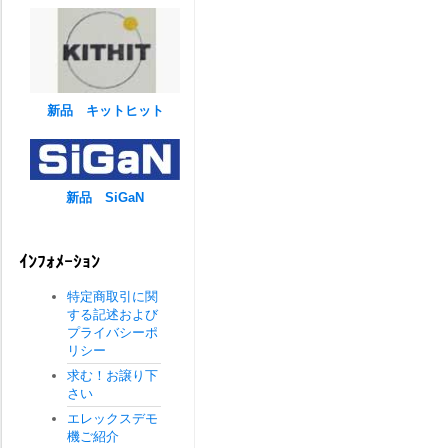
新品 キットヒット
新品 SiGaN
ｲﾝﾌｫﾒｰｼｮﾝ
特定商取引に関
する記述および
プライバシーポ
リシー
求む！お譲り下
さい
エレックスデモ
機ご紹介