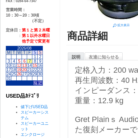
FAX：0284-64-7347
営業時間：
10：30～20：30頃
（不定）
拡大表示
定休日：
第１と第２
木曜
商品詳細
：
第１以外水曜日
他予定で変更有
2026/08
M
T
W
T
F
S
S
説明
友達に知らせる
1
2
3
4
5
6
7
8
9
10
11
12
13
14
15
16
定格入力：200 wat
17
18
19
20
21
22
23
24
25
26
27
28
29
30
再生周波数：40 Hz 
31
インピーダンス：
USED品ｶﾃｺﾞﾘ
重量：12.9 kg
値下げUSED品
スピーカーシス
Gret Plain
テム
スピーカーユニ
た復刻メーカーで
ット
エンクロージ