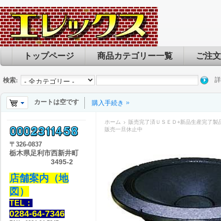
トップページ
商品カテゴリー一覧
ご注文
詳
検索:
カートは空です
購入手続き
ホーム
販売完了済ＵＳＥＤ+新品生産完了製
販売一旦休止中
〒
326-0837
栃木県足利市西新井町
3495-2
店舗案内（地
図）
TEL：
0284-64-7346