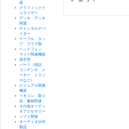
器
グラフィックイ
コライザー
デッキ デッキ
関連
チャンネルデバ
イダー
ケーブル タッ
プ プラグ類
ヘッドフォン
マイク関連機器
真空管
パーツ（抵抗
コンデンサ メ
ーター トラン
スなど）
ビジュアル関連
機器
リモコン 取り
説 書籍関連
その他オーディ
オアクセサリー
ソフト関連
オーディオ以外
製品