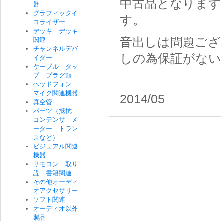
中古品となります
器
グラフィックイ
す。
コライザー
デッキ デッキ
音出しは問題ござ
関連
チャンネルデバ
しの為保証がな
イダー
ケーブル タッ
プ プラグ類
ヘッドフォン
マイク関連機器
2014/05
真空管
パーツ（抵抗
コンデンサ メ
ーター トラン
スなど）
ビジュアル関連
機器
リモコン 取り
説 書籍関連
その他オーディ
オアクセサリー
ソフト関連
オーディオ以外
製品