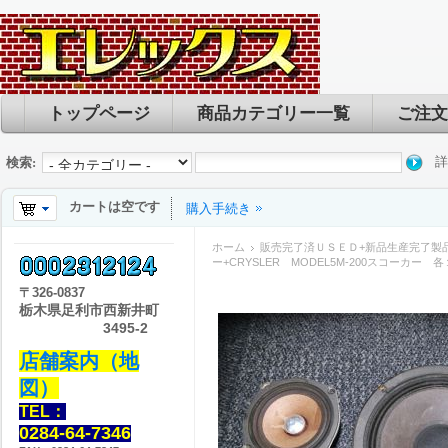
トップページ
商品カテゴリー一覧
ご注文
詳
検索:
カートは空です
購入手続き
ホーム
販売完了済ＵＳＥＤ+新品生産完了製
ー+CRYSLER MODEL5M-200スコーカー 
〒
326-0837
栃木県足利市西新井町
3495-2
店舗案内（地
図）
TEL：
0284-64-7346