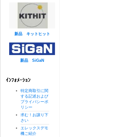
新品 キットヒット
新品 SiGaN
ｲﾝﾌｫﾒｰｼｮﾝ
特定商取引に関
する記述および
プライバシーポ
リシー
求む！お譲り下
さい
エレックスデモ
機ご紹介