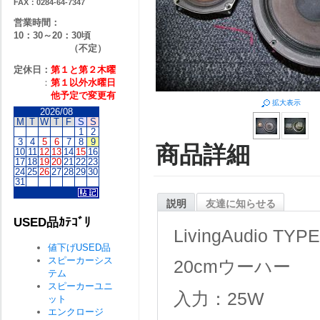
FAX：0284-64-7347
営業時間：
10：30～20：30頃
（不定）
定休日：
第１と第２
木曜
：
第１以外水曜日
他予定で変更有
拡大表示
2026/08
M
T
W
T
F
S
S
1
2
3
4
5
6
7
8
9
商品詳細
10
11
12
13
14
15
16
17
18
19
20
21
22
23
24
25
26
27
28
29
30
31
説明
友達に知らせる
USED品ｶﾃｺﾞﾘ
LivingAudio TYPE
値下げUSED品
スピーカーシス
20cmウーハー
テム
スピーカーユニ
入力：25W
ット
エンクロージ