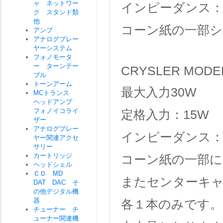
ャ ネットワー
インピーダンス：
ク スタンド類
他
コーン紙の一部シ
アンプ
アナログプレー
ヤーシステム
フォノモータ
ー ターンテー
CRYSLER MODE
ブル
トーンアーム
最大入力30W
MCトランス
ヘッドアンプ
フォノイコライ
定格入力：15W
ザー
アナログプレー
インピーダンス：
ヤー関連アクセ
サリー
カートリッジ
コーン紙の一部
ヘッドシェル
ＣＤ MD
またセンターキ
DAT DAC そ
の他デジタル機
器
各１本のみです。
チューナー チ
ューナー関連機