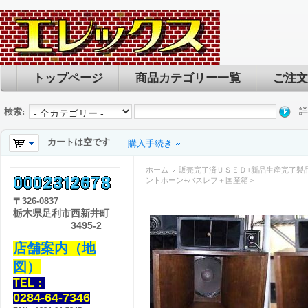
トップページ
商品カテゴリー一覧
ご注文
詳
検索:
カートは空です
購入手続き
ホーム
販売完了済ＵＳＥＤ+新品生産完了製
ントホーン+バスレフ＋国産箱＞
〒
326-0837
栃木県足利市西新井町
3495-2
店舗案内（地
図）
TEL：
0284-64-7346