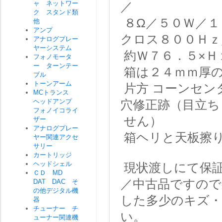
ャ ネットワー
／
ク スタンド類
８Ω／５０Ｗ／１
他
アンプ
クロス８００Ｈｚ
アナログプレー
ヤーシステム
約Ｗ７６．５×Ｈ
フォノモータ
ー ターンテー
箱は２４ｍｍ厚
ブル
トーンアーム
片方 コーンセン
MCトランス
ヘッドアンプ
穴修正跡（目立ち
フォノイコライ
せん）
ザー
アナログプレー
箱ヘリと天板擦
ヤー関連アクセ
サリー
カートリッジ
ヘッドシェル
現状渡しにて保
ＣＤ MD
／中古品ですので
DAT DAC そ
の他デジタル機
した多少のキズ
器
チューナー チ
い。
ューナー関連機