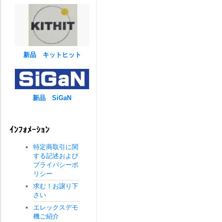
新品 キットヒット
新品 SiGaN
ｲﾝﾌｫﾒｰｼｮﾝ
特定商取引に関
する記述および
プライバシーポ
リシー
求む！お譲り下
さい
エレックスデモ
機ご紹介