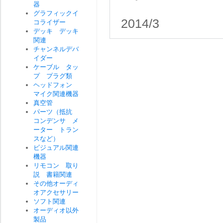
器
グラフィックイ
2014/3
コライザー
デッキ デッキ
関連
チャンネルデバ
イダー
ケーブル タッ
プ プラグ類
ヘッドフォン
マイク関連機器
真空管
パーツ（抵抗
コンデンサ メ
ーター トラン
スなど）
ビジュアル関連
機器
リモコン 取り
説 書籍関連
その他オーディ
オアクセサリー
ソフト関連
オーディオ以外
製品