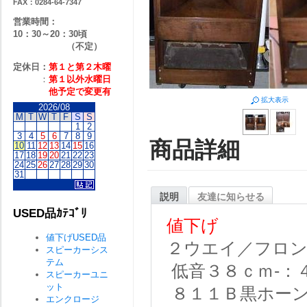
FAX：0284-64-7347
営業時間：
10：30～20：30頃
（不定）
定休日：
第１と第２
木曜
：
第１以外水曜日
他予定で変更有
拡大表示
2026/08
M
T
W
T
F
S
S
1
2
3
4
5
6
7
8
9
商品詳細
10
11
12
13
14
15
16
17
18
19
20
21
22
23
24
25
26
27
28
29
30
31
説明
友達に知らせる
USED品ｶﾃｺﾞﾘ
値下げ
値下げUSED品
２ウエイ／フロ
スピーカーシス
テム
低音３８ｃｍ-：
スピーカーユニ
ット
８１１Ｂ黒ホーン
エンクロージ