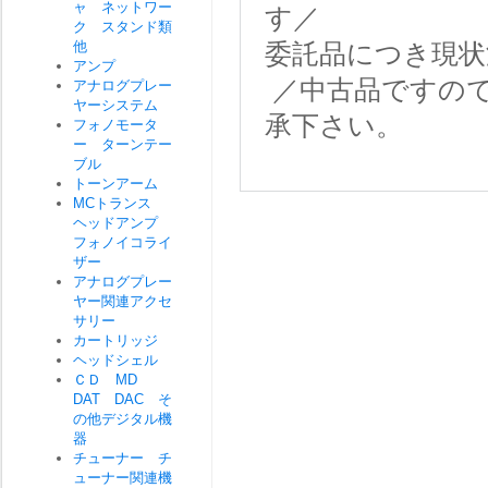
ャ ネットワー
す／
ク スタンド類
他
委託品につき現状
アンプ
／中古品ですの
アナログプレー
ヤーシステム
承下さい。
フォノモータ
ー ターンテー
ブル
トーンアーム
MCトランス
ヘッドアンプ
フォノイコライ
ザー
アナログプレー
ヤー関連アクセ
サリー
カートリッジ
ヘッドシェル
ＣＤ MD
DAT DAC そ
の他デジタル機
器
チューナー チ
ューナー関連機