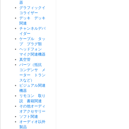
器
グラフィックイ
コライザー
デッキ デッキ
関連
チャンネルデバ
イダー
ケーブル タッ
プ プラグ類
ヘッドフォン
マイク関連機器
真空管
パーツ（抵抗
コンデンサ メ
ーター トラン
スなど）
ビジュアル関連
機器
リモコン 取り
説 書籍関連
その他オーディ
オアクセサリー
ソフト関連
オーディオ以外
製品