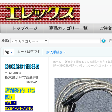
トップページ
商品カテゴリー一覧
ご注文
詳
検索:
カートは空です
購入手続き
ホーム
販売完了済ＵＳＥＤ+新品生産完了製
SPK-3100SILVER＜バランスケーブル2m×2＞
〒
326-0837
栃木県足利市西新井町
3495-2
店舗案内（地
図）
TEL：
0284-64-7346