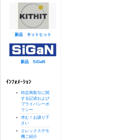
新品 キットヒット
新品 SiGaN
ｲﾝﾌｫﾒｰｼｮﾝ
特定商取引に関
する記述および
プライバシーポ
リシー
求む！お譲り下
さい
エレックスデモ
機ご紹介