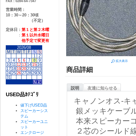
FAX：0284-64-7347
営業時間：
10：30～20：30頃
（不定）
定休日：
第１と第２
木曜
：
第１以外水曜日
他予定で変更有
2026/08
M
T
W
T
F
S
S
1
2
3
4
5
6
7
8
9
拡大表示
10
11
12
13
14
15
16
商品詳細
17
18
19
20
21
22
23
24
25
26
27
28
29
30
31
説明
友達に知らせる
USED品ｶﾃｺﾞﾘ
キャノンオス-キ
値下げUSED品
銀メッキケーブル
スピーカーシス
テム
本来スピーカー
スピーカーユニ
ット
２芯のシールド
エンクロージ