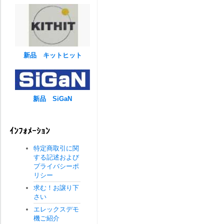
新品 キットヒット
新品 SiGaN
ｲﾝﾌｫﾒｰｼｮﾝ
特定商取引に関
する記述および
プライバシーポ
リシー
求む！お譲り下
さい
エレックスデモ
機ご紹介