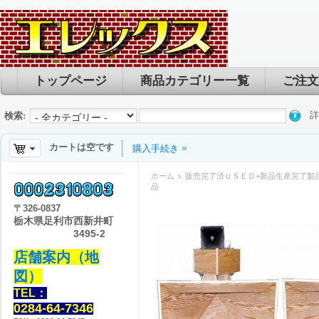
トップページ
商品カテゴリー一覧
ご注文
詳
検索:
カートは空です
購入手続き
ホーム
販売完了済ＵＳＥＤ+新品生産完了製
品
〒
326-0837
栃木県足利市西新井町
3495-2
店舗案内（地
図）
TEL：
0284-64-7346