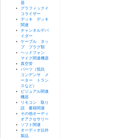
器
グラフィックイ
コライザー
デッキ デッキ
関連
チャンネルデバ
イダー
ケーブル タッ
プ プラグ類
ヘッドフォン
マイク関連機器
真空管
パーツ（抵抗
コンデンサ メ
ーター トラン
スなど）
ビジュアル関連
機器
リモコン 取り
説 書籍関連
その他オーディ
オアクセサリー
ソフト関連
オーディオ以外
製品