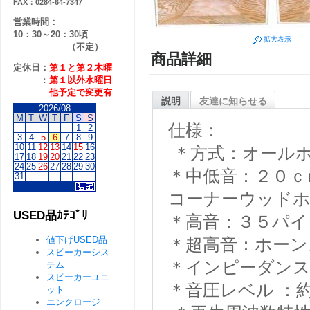
FAX：0284-64-7347
営業時間：
10：30～20：30頃
拡大表示
（不定）
商品詳細
定休日：
第１と第２
木曜
：
第１以外水曜日
他予定で変更有
説明
友達に知らせる
2026/08
M
T
W
T
F
S
S
仕様：
1
2
3
4
5
6
7
8
9
10
11
12
13
14
15
16
＊方式：オール
17
18
19
20
21
22
23
24
25
26
27
28
29
30
＊中低音：２０ｃ
31
コーナーウッド
USED品ｶﾃｺﾞﾘ
＊高音：３５パ
値下げUSED品
＊超高音：ホーン
スピーカーシス
＊インピーダンス
テム
スピーカーユニ
＊音圧レベル ：
ット
エンクロージ