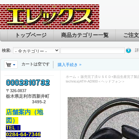
トップページ
商品カテゴリー一覧
ご注文
詳
検索:
カートは空です
購入手続き
ホーム
販売完了済ＵＳＥＤ+新品生産完了製
technica)ATH-AD900＜ヘッドフォン＞
〒
326-0837
栃木県足利市西新井町
3495-2
店舗案内（地
図）
TEL：
0284-64-7346