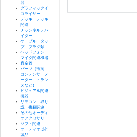
器
グラフィックイ
コライザー
デッキ デッキ
関連
チャンネルデバ
イダー
ケーブル タッ
プ プラグ類
ヘッドフォン
マイク関連機器
真空管
パーツ（抵抗
コンデンサ メ
ーター トラン
スなど）
ビジュアル関連
機器
リモコン 取り
説 書籍関連
その他オーディ
オアクセサリー
ソフト関連
オーディオ以外
製品