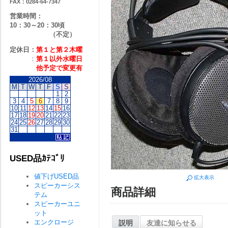
FAX：0284-64-7347
営業時間：
10：30～20：30頃
（不定）
定休日：
第１と第２
木曜
：
第１以外水曜日
他予定で変更有
2026/08
M
T
W
T
F
S
S
1
2
3
4
5
6
7
8
9
10
11
12
13
14
15
16
17
18
19
20
21
22
23
24
25
26
27
28
29
30
31
USED品ｶﾃｺﾞﾘ
値下げUSED品
拡大表示
スピーカーシス
商品詳細
テム
スピーカーユニ
ット
エンクロージ
説明
友達に知らせる