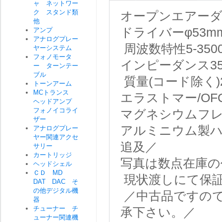
ャ ネットワー
ク スタンド類
オープンエアー
他
ドライバーφ53m
アンプ
アナログプレー
周波数特性5-350
ヤーシステム
フォノモータ
インピーダンス35
ー ターンテー
ブル
質量(コード除く)2
トーンアーム
MCトランス
エラストマー/O
ヘッドアンプ
フォノイコライ
マグネシウムフレ
ザー
アルミニウム製
アナログプレー
ヤー関連アクセ
追及／
サリー
カートリッジ
写真は数点在庫の
ヘッドシェル
ＣＤ MD
現状渡しにて保
DAT DAC そ
の他デジタル機
／中古品ですの
器
チューナー チ
承下さい。／
ューナー関連機