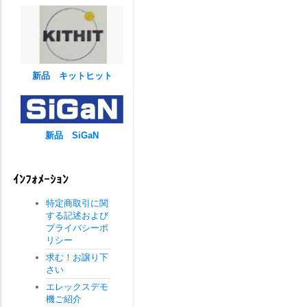
新品 キットヒット
新品 SiGaN
ｲﾝﾌｫﾒｰｼｮﾝ
特定商取引に関
する記述および
プライバシーポ
リシー
求む！お譲り下
さい
エレックスデモ
機ご紹介