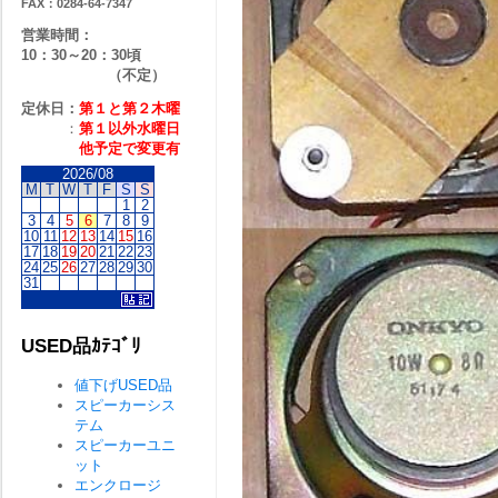
FAX：0284-64-7347
営業時間：
10：30～20：30頃
（不定）
定休日：
第１と第２
木曜
：
第１以外水曜日
他予定で変更有
2026/08
M
T
W
T
F
S
S
1
2
3
4
5
6
7
8
9
10
11
12
13
14
15
16
17
18
19
20
21
22
23
24
25
26
27
28
29
30
31
USED品ｶﾃｺﾞﾘ
値下げUSED品
スピーカーシス
テム
スピーカーユニ
ット
エンクロージ