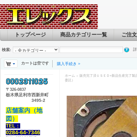
トップページ
商品カテゴリー一覧
ご注文
詳
検索:
カートは空です
購入手続き
ホーム
販売完了済ＵＳＥＤ+新品生産完了製
委託）
〒
326-0837
栃木県足利市西新井町
3495-2
店舗案内（地
図）
TEL：
0284-64-7346