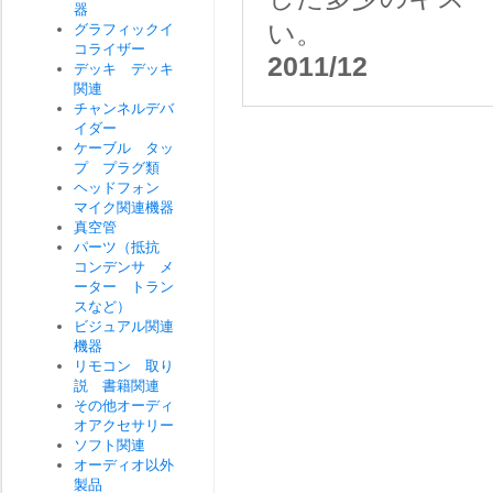
器
い。
グラフィックイ
コライザー
2011/12
デッキ デッキ
関連
チャンネルデバ
イダー
ケーブル タッ
プ プラグ類
ヘッドフォン
マイク関連機器
真空管
パーツ（抵抗
コンデンサ メ
ーター トラン
スなど）
ビジュアル関連
機器
リモコン 取り
説 書籍関連
その他オーディ
オアクセサリー
ソフト関連
オーディオ以外
製品