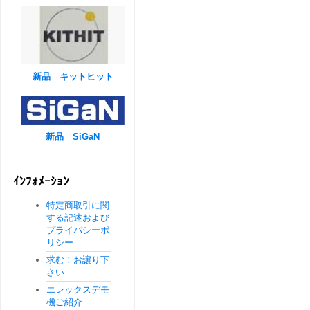
新品 キットヒット
新品 SiGaN
ｲﾝﾌｫﾒｰｼｮﾝ
特定商取引に関
する記述および
プライバシーポ
リシー
求む！お譲り下
さい
エレックスデモ
機ご紹介