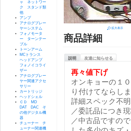
ャ ネットワー
ク スタンド類
他
アンプ
アナログプレー
ヤーシステム
拡大表示
フォノモータ
商品詳細
ー ターンテー
ブル
トーンアーム
MCトランス
説明
友達に知らせる
ヘッドアンプ
フォノイコライ
ザー
再々値下げ
アナログプレー
オンキョーの１０
ヤー関連アクセ
サリー
り付けてならし
カートリッジ
ヘッドシェル
詳細スペック不明
ＣＤ MD
DAT DAC そ
／委託品につき現
の他デジタル機
器
／中古品ですので
チューナー チ
ューナー関連機
した多少のキズ