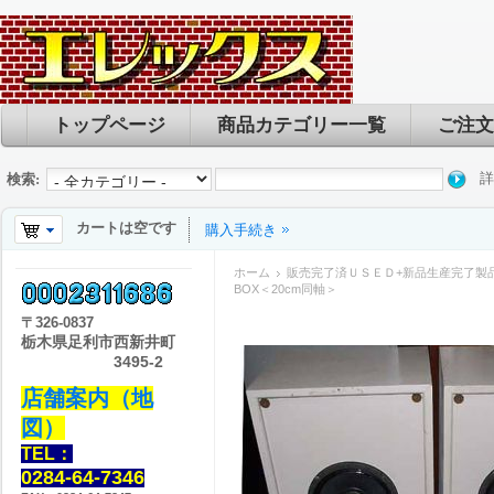
トップページ
商品カテゴリー一覧
ご注文
詳
検索:
カートは空です
購入手続き
ホーム
販売完了済ＵＳＥＤ+新品生産完了製
BOX＜20cm同軸＞
〒
326-0837
栃木県足利市西新井町
3495-2
店舗案内（地
図）
TEL：
0284-64-7346