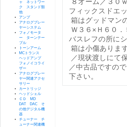
８オーム／３０ｗ
ャ ネットワー
ク スタンド類
フィックスドエ
他
アンプ
箱はグッドマン
アナログプレー
ヤーシステム
Ｗ３６×Ｈ６０．
フォノモータ
バスレフの所に
ー ターンテー
ブル
箱は小傷ありま
トーンアーム
MCトランス
／現状渡しにて
ヘッドアンプ
フォノイコライ
／中古品ですので
ザー
アナログプレー
下さい。
ヤー関連アクセ
サリー
カートリッジ
ヘッドシェル
ＣＤ MD
DAT DAC そ
の他デジタル機
器
チューナー チ
ューナー関連機