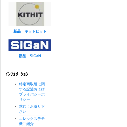
新品 キットヒット
新品 SiGaN
ｲﾝﾌｫﾒｰｼｮﾝ
特定商取引に関
する記述および
プライバシーポ
リシー
求む！お譲り下
さい
エレックスデモ
機ご紹介