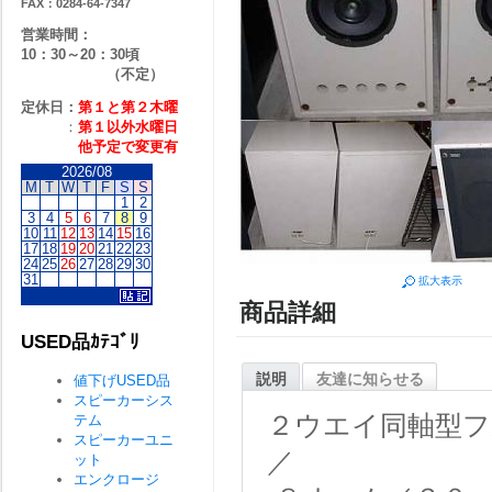
FAX：0284-64-7347
営業時間：
10：30～20：30頃
（不定）
定休日：
第１と第２
木曜
：
第１以外水曜日
他予定で変更有
2026/08
M
T
W
T
F
S
S
1
2
3
4
5
6
7
8
9
10
11
12
13
14
15
16
17
18
19
20
21
22
23
24
25
26
27
28
29
30
31
拡大表示
商品詳細
USED品ｶﾃｺﾞﾘ
説明
友達に知らせる
値下げUSED品
スピーカーシス
２ウエイ同軸型フ
テム
スピーカーユニ
／
ット
エンクロージ