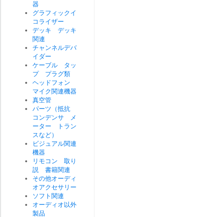
器
グラフィックイ
コライザー
デッキ デッキ
関連
チャンネルデバ
イダー
ケーブル タッ
プ プラグ類
ヘッドフォン
マイク関連機器
真空管
パーツ（抵抗
コンデンサ メ
ーター トラン
スなど）
ビジュアル関連
機器
リモコン 取り
説 書籍関連
その他オーディ
オアクセサリー
ソフト関連
オーディオ以外
製品