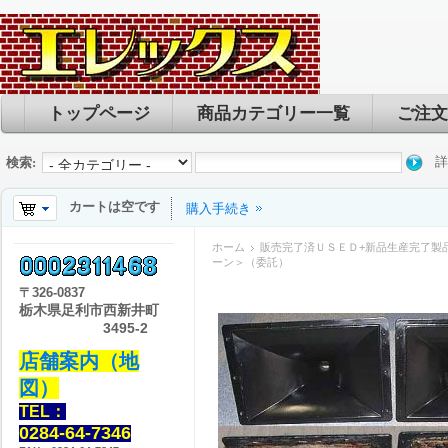
トップページ
商品カテゴリー一覧
ご注文
詳
検索:
カートは空です
購入手続き
ホーム
販売完了済ＵＳＥＤ+新品生産完了製
ーン＞（委託）
〒
326-0837
栃木県足利市西新井町
3495-2
店舗案内（地
図）
TEL：
0284-64-7346