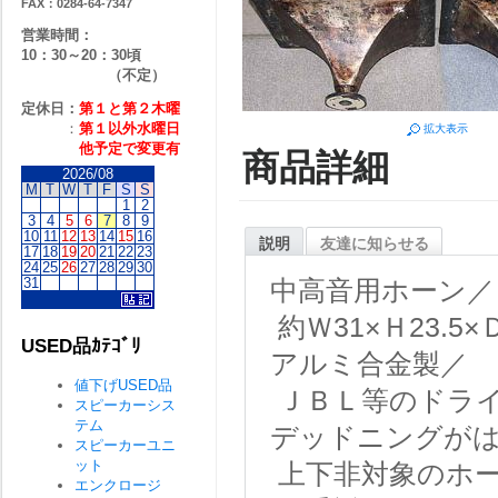
FAX：0284-64-7347
営業時間：
10：30～20：30頃
（不定）
定休日：
第１と第２
木曜
：
第１以外水曜日
拡大表示
他予定で変更有
商品詳細
2026/08
M
T
W
T
F
S
S
1
2
3
4
5
6
7
8
9
10
11
12
13
14
15
16
説明
友達に知らせる
17
18
19
20
21
22
23
24
25
26
27
28
29
30
31
中高音用ホーン／
約Ｗ31×Ｈ23.5
USED品ｶﾃｺﾞﾘ
アルミ合金製／
値下げUSED品
ＪＢＬ等のドラ
スピーカーシス
テム
デッドニングが
スピーカーユニ
ット
上下非対象のホ
エンクロージ