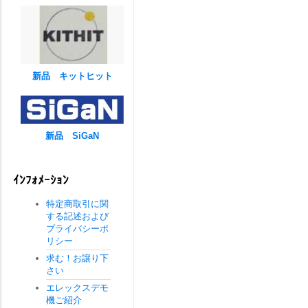
新品 キットヒット
新品 SiGaN
ｲﾝﾌｫﾒｰｼｮﾝ
特定商取引に関
する記述および
プライバシーポ
リシー
求む！お譲り下
さい
エレックスデモ
機ご紹介