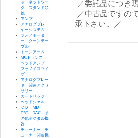
／委託品につき
ャ ネットワー
ク スタンド類
／中古品ですの
他
アンプ
承下さい。／
アナログプレー
ヤーシステム
フォノモータ
ー ターンテー
ブル
トーンアーム
MCトランス
ヘッドアンプ
フォノイコライ
ザー
アナログプレー
ヤー関連アクセ
サリー
カートリッジ
ヘッドシェル
ＣＤ MD
DAT DAC そ
の他デジタル機
器
チューナー チ
ューナー関連機