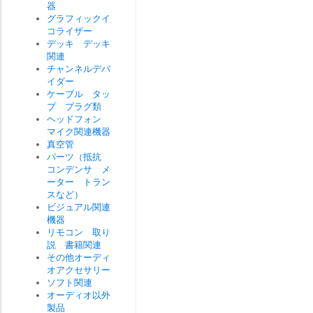
器
グラフィックイ
コライザー
デッキ デッキ
関連
チャンネルデバ
イダー
ケーブル タッ
プ プラグ類
ヘッドフォン
マイク関連機器
真空管
パーツ（抵抗
コンデンサ メ
ーター トラン
スなど）
ビジュアル関連
機器
リモコン 取り
説 書籍関連
その他オーディ
オアクセサリー
ソフト関連
オーディオ以外
製品