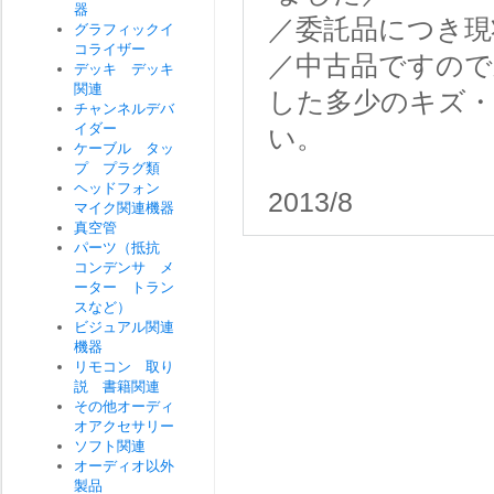
器
／委託品につき現
グラフィックイ
コライザー
／中古品ですので
デッキ デッキ
関連
した多少のキズ
チャンネルデバ
イダー
い。
ケーブル タッ
プ プラグ類
ヘッドフォン
2013/8
マイク関連機器
真空管
パーツ（抵抗
コンデンサ メ
ーター トラン
スなど）
ビジュアル関連
機器
リモコン 取り
説 書籍関連
その他オーディ
オアクセサリー
ソフト関連
オーディオ以外
製品