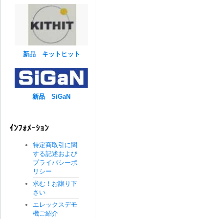
新品 キットヒット
新品 SiGaN
ｲﾝﾌｫﾒｰｼｮﾝ
特定商取引に関
する記述および
プライバシーポ
リシー
求む！お譲り下
さい
エレックスデモ
機ご紹介