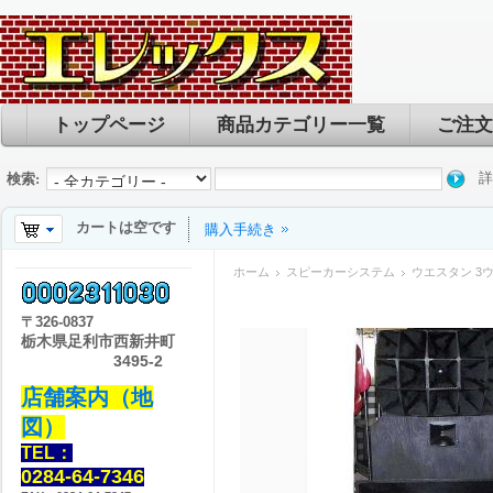
トップページ
商品カテゴリー一覧
ご注文
詳
検索:
カートは空です
購入手続き
ホーム
スピーカーシステム
ウエスタン 3
〒
326-0837
栃木県足利市西新井町
3495-2
店舗案内（地
図）
TEL：
0284-64-7346