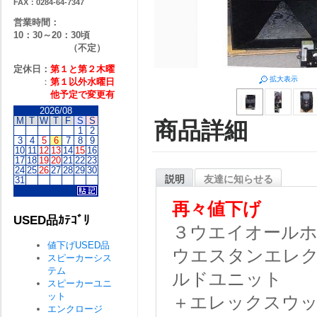
FAX：0284-64-7347
営業時間：
10：30～20：30頃
（不定）
定休日：
第１と第２
木曜
拡大表示
：
第１以外水曜日
他予定で変更有
2026/08
M
T
W
T
F
S
S
商品詳細
1
2
3
4
5
6
7
8
9
10
11
12
13
14
15
16
17
18
19
20
21
22
23
24
25
26
27
28
29
30
説明
友達に知らせる
31
再々値下げ
USED品ｶﾃｺﾞﾘ
３ウエイオール
値下げUSED品
ウエスタンエレクトリ
スピーカーシス
テム
ルドユニット
スピーカーユニ
ット
＋エレックスウ
エンクロージ