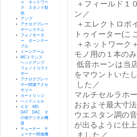
ャ ネットワー
＋フィールド１
ク スタンド類
ン／
他
アンプ
＋エレクトロボイス
アナログプレー
ヤーシステム
トゥイーター(こ
フォノモータ
ー ターンテー
＋ネットワーク
ブル
トーンアーム
モノ用の１本のみ
MCトランス
ヘッドアンプ
低音ホーンは当
フォノイコライ
をマウントいた
ザー
アナログプレー
した／
ヤー関連アクセ
サリー
マルチセルラホー
カートリッジ
ヘッドシェル
おおよそ最大寸法
ＣＤ MD
DAT DAC そ
ウエスタン調の
の他デジタル機
器
が出るように仕
チューナー チ
ました／
ューナー関連機