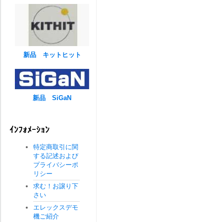
新品 キットヒット
新品 SiGaN
ｲﾝﾌｫﾒｰｼｮﾝ
特定商取引に関
する記述および
プライバシーポ
リシー
求む！お譲り下
さい
エレックスデモ
機ご紹介