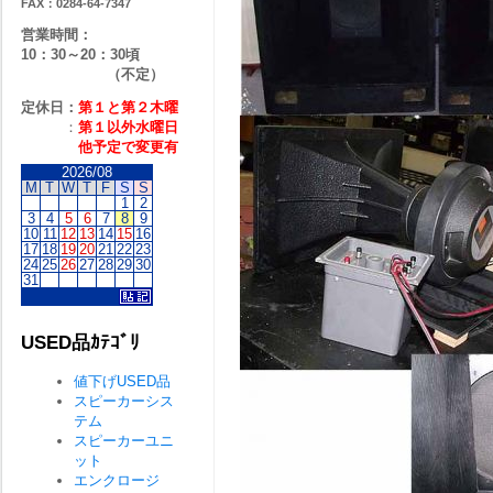
FAX：0284-64-7347
営業時間：
10：30～20：30頃
（不定）
定休日：
第１と第２
木曜
：
第１以外水曜日
他予定で変更有
2026/08
M
T
W
T
F
S
S
1
2
3
4
5
6
7
8
9
10
11
12
13
14
15
16
17
18
19
20
21
22
23
24
25
26
27
28
29
30
31
USED品ｶﾃｺﾞﾘ
値下げUSED品
スピーカーシス
テム
スピーカーユニ
ット
エンクロージ