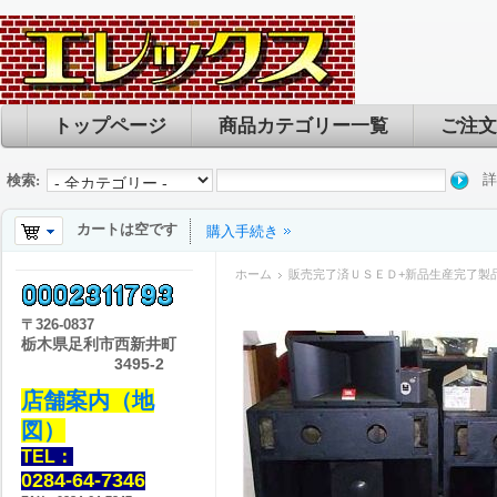
トップページ
商品カテゴリー一覧
ご注文
詳
検索:
カートは空です
購入手続き
ホーム
販売完了済ＵＳＥＤ+新品生産完了製
〒
326-0837
栃木県足利市西新井町
3495-2
店舗案内（地
図）
TEL：
0284-64-7346