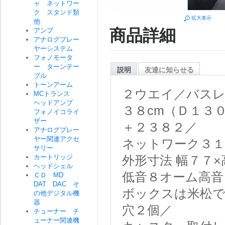
ャ ネットワー
ク スタンド類
拡大表示
他
商品詳細
アンプ
アナログプレー
ヤーシステム
フォノモータ
ー ターンテー
説明
友達に知らせる
ブル
トーンアーム
２ウエイ／バス
MCトランス
ヘッドアンプ
３８cm（Ｄ１３
フォノイコライ
ザー
＋２３８２／
アナログプレー
ヤー関連アクセ
ネットワーク３１
サリー
カートリッジ
外形寸法 幅７７
ヘッドシェル
低音８オーム高音
ＣＤ MD
DAT DAC そ
ボックスは米松で
の他デジタル機
器
穴２個／
チューナー チ
ューナー関連機