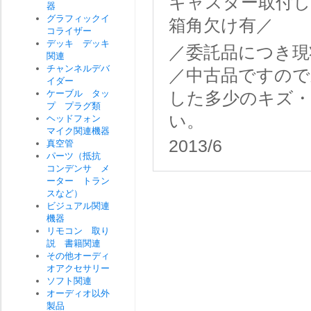
キャスター取付
器
グラフィックイ
箱角欠け有／
コライザー
デッキ デッキ
／委託品につき現
関連
チャンネルデバ
／中古品ですので
イダー
ケーブル タッ
した多少のキズ
プ プラグ類
い。
ヘッドフォン
マイク関連機器
2013/6
真空管
パーツ（抵抗
コンデンサ メ
ーター トラン
スなど）
ビジュアル関連
機器
リモコン 取り
説 書籍関連
その他オーディ
オアクセサリー
ソフト関連
オーディオ以外
製品