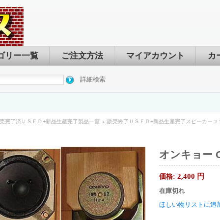
ゴリー一覧
ご注文方法
マイアカウント
カ
詳細検索
売完了済ＵＳＥＤ+新品生産完了製品一覧
販売終了ＵＳＥＤ+新品生産完了スピーカーユ
オンキョー ON
2,400
円
価格:
在庫切れ
ほしい物リストに追