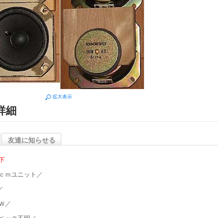
拡大表示
詳細
友達に知らせる
下
ｃｍユニット／
／
Ｗ／