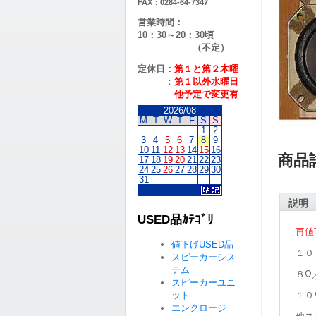
FAX：0284-64-7347
営業時間：
10：30～20：30頃
（不定）
定休日：
第１と第２
木曜
：
第１以外水曜日
他予定で変更有
2026/08
M
T
W
T
F
S
S
1
2
3
4
5
6
7
8
9
10
11
12
13
14
15
16
商品
17
18
19
20
21
22
23
24
25
26
27
28
29
30
31
説明
USED品ｶﾃｺﾞﾘ
再値
値下げUSED品
１０
スピーカーシス
テム
８Ω
スピーカーユニ
１０
ット
エンクロージ