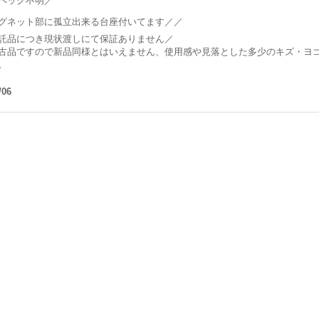
ペック不明／
グネット部に孤立出来る台座付いてます／／
託品につき現状渡しにて保証ありません／
古品ですので新品同様とはいえません、使用感や見落とした多少のキズ・ヨ
。
/06