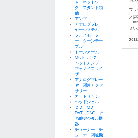
他ス
ャ ネットワー
ク スタンド類
マッ
他
／委
アンプ
／中
アナログプレー
さい
ヤーシステム
フォノモータ
2011
ー ターンテー
ブル
トーンアーム
MCトランス
ヘッドアンプ
フォノイコライ
ザー
アナログプレー
ヤー関連アクセ
サリー
カートリッジ
ヘッドシェル
ＣＤ MD
DAT DAC そ
の他デジタル機
器
チューナー チ
ューナー関連機