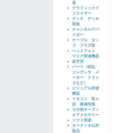
器
グラフィックイ
コライザー
デッキ デッキ
関連
チャンネルデバ
イダー
ケーブル タッ
プ プラグ類
ヘッドフォン
マイク関連機器
真空管
パーツ（抵抗
コンデンサ メ
ーター トラン
スなど）
ビジュアル関連
機器
リモコン 取り
説 書籍関連
その他オーディ
オアクセサリー
ソフト関連
オーディオ以外
製品