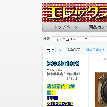
トップページ
商品カテ
検索:
カートは空です
購入手続き
ホーム
販
〒
326-0837
栃木県足利市西新井町
3495-2
店舗案内（地
図）
TEL：
0284-64-7346