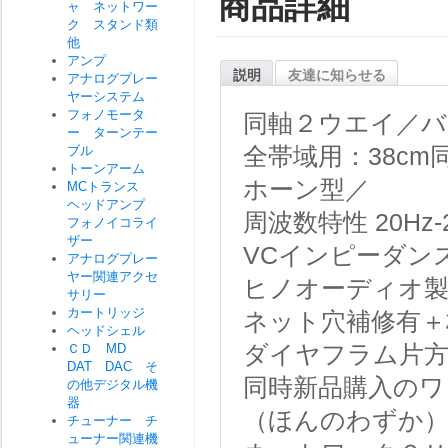
商品詳細
ャ ネットワー
ク スタンド類
他
アンプ
説明
友達に知らせる
アナログプレー
ヤーシステム
フォノモータ
同軸２ウエイ／バ
ー ターンテー
ブル
全帯域用：38cm同
トーンアーム
ホーン型／
MCトランス
ヘッドアンプ
周波数特性 20Hz-
フォノイコライ
ザー
VCインピーダンス
アナログプレー
ヤー関連アクセ
ヒノオーディオ製
サリー
カートリッジ
ネット穴補修有＋
ヘッドシェル
ＣＤ MD
ダイヤフラム片方
DAT DAC そ
同時新品購入のワ
の他デジタル機
器
（ほんのわずか
チューナー チ
ューナー関連機