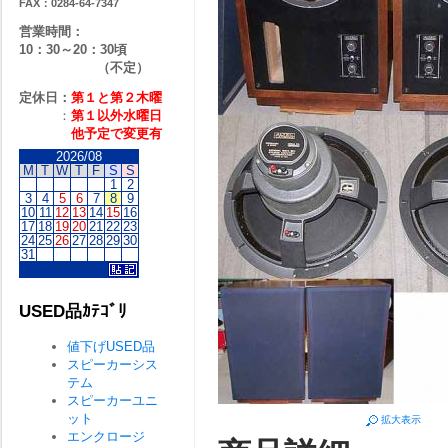
FAX：0284-64-7347
営業時間：
10：30～20：30頃
（不定）
定休日：
第１と第２
木曜
：
第１以外水曜日
他予定で変更有
2026/08
M
T
W
T
F
S
S
1
2
3
4
5
6
7
8
9
10
11
12
13
14
15
16
17
18
19
20
21
22
23
24
25
26
27
28
29
30
31
USED品ｶﾃｺﾞﾘ
値下げUSED品
スピーカーシス
テム
スピーカーユニ
ット
拡大表示
エンクロージ