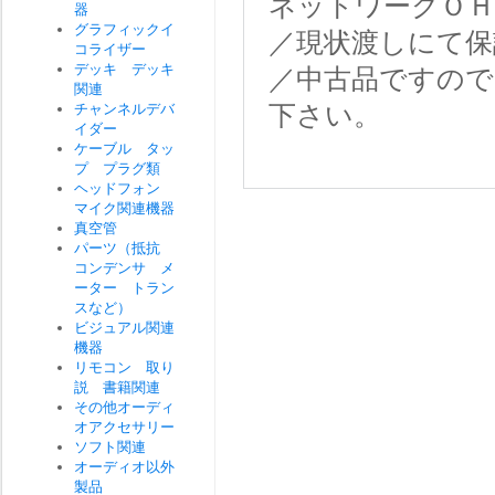
ネットワークＯＨ
器
グラフィックイ
／現状渡しにて保
コライザー
デッキ デッキ
／中古品ですので
関連
チャンネルデバ
下さい。
イダー
ケーブル タッ
プ プラグ類
ヘッドフォン
マイク関連機器
真空管
パーツ（抵抗
コンデンサ メ
ーター トラン
スなど）
ビジュアル関連
機器
リモコン 取り
説 書籍関連
その他オーディ
オアクセサリー
ソフト関連
オーディオ以外
製品