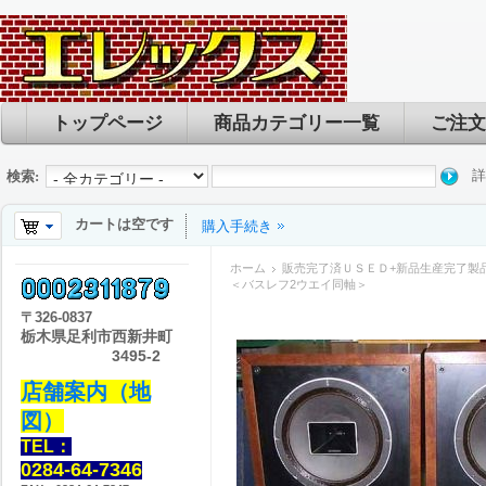
トップページ
商品カテゴリー一覧
ご注文
詳
検索:
カートは空です
購入手続き
ホーム
販売完了済ＵＳＥＤ+新品生産完了製
＜バスレフ2ウエイ同軸＞
〒
326-0837
栃木県足利市西新井町
3495-2
店舗案内（地
図）
TEL：
0284-64-7346