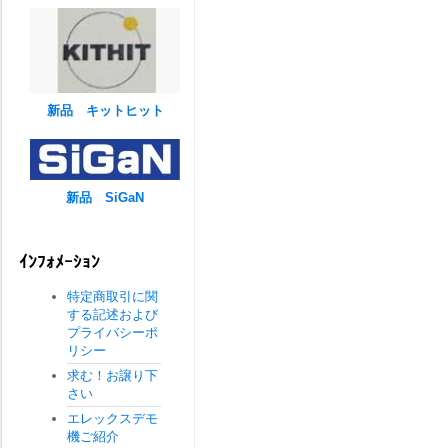
新品 キットヒット
新品 SiGaN
ｲﾝﾌｫﾒｰｼｮﾝ
特定商取引に関
する記述および
プライバシーポ
リシー
求む！お譲り下
さい
エレックスデモ
機ご紹介