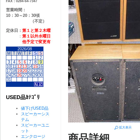
FAX：0284-64-7347
営業時間：
10：30～20：30頃
（不定）
定休日：
第１と第２
木曜
：
第１以外水曜日
他予定で変更有
2026/08
M
T
W
T
F
S
S
1
2
3
4
5
6
7
8
9
10
11
12
13
14
15
16
17
18
19
20
21
22
23
24
25
26
27
28
29
30
31
USED品ｶﾃｺﾞﾘ
値下げUSED品
スピーカーシス
テム
スピーカーユニ
拡大表示
ット
商品詳細
エンクロージ