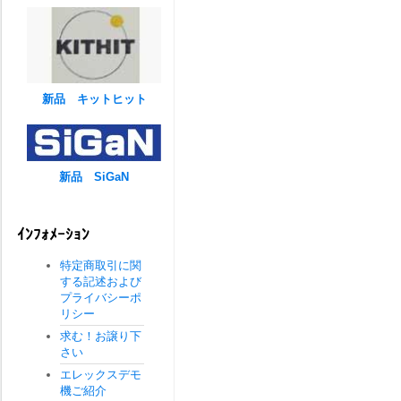
新品 キットヒット
新品 SiGaN
ｲﾝﾌｫﾒｰｼｮﾝ
特定商取引に関
する記述および
プライバシーポ
リシー
求む！お譲り下
さい
エレックスデモ
機ご紹介