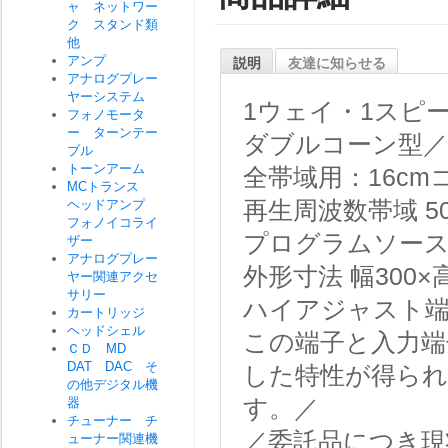
ャ ネットワー
ク スタンド類
他
アンプ
説明
友達に知らせる
アナログプレー
ヤーシステム
1ウェイ・1スピ
フォノモータ
ー ターンテー
ダブルコーン型／
ブル
トーンアーム
全帯域用：16cm
MCトランス
ヘッドアンプ
再生周波数帯域 50H
フォノイコライ
プログラムソース入
ザー
アナログプレー
外形寸法 幅300×高
ヤー関連アクセ
サリー
ハイアジャスト
カートリッジ
ヘッドシェル
この端子と入力端
ＣＤ MD
DAT DAC そ
した特性が得ら
の他デジタル機
器
す。／
チューナー チ
／委託品につき現
ューナー関連機