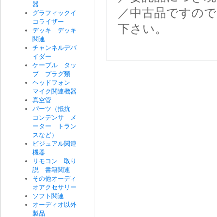
器
／中古品ですので
グラフィックイ
コライザー
下さい。
デッキ デッキ
関連
チャンネルデバ
イダー
ケーブル タッ
プ プラグ類
ヘッドフォン
マイク関連機器
真空管
パーツ（抵抗
コンデンサ メ
ーター トラン
スなど）
ビジュアル関連
機器
リモコン 取り
説 書籍関連
その他オーディ
オアクセサリー
ソフト関連
オーディオ以外
製品