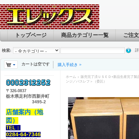
トップページ
商品カテゴリー一覧
ご注文
詳
検索:
カートは空です
購入手続き
ホーム
販売完了済ＵＳＥＤ+新品生産完了製
ンジ／バスレフ＞（委託）
〒
326-0837
栃木県足利市西新井町
3495-2
店舗案内（地
図）
TEL：
0284-64-7346