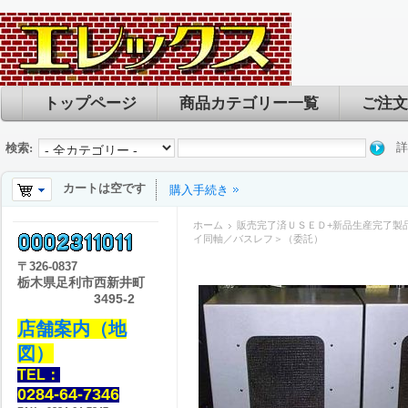
トップページ
商品カテゴリー一覧
ご注文
詳
検索:
カートは空です
購入手続き
ホーム
販売完了済ＵＳＥＤ+新品生産完了製
イ同軸／バスレフ＞（委託）
〒
326-0837
栃木県足利市西新井町
3495-2
店舗案内（地
図）
TEL：
0284-64-7346