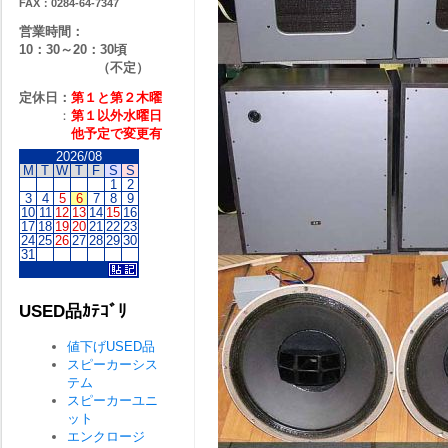
FAX：0284-64-7347
営業時間：
10：30～20：30頃
（不定）
定休日：
第１と第２
木曜
：
第１以外水曜日
他予定で変更有
2026/08
M
T
W
T
F
S
S
1
2
3
4
5
6
7
8
9
10
11
12
13
14
15
16
17
18
19
20
21
22
23
24
25
26
27
28
29
30
31
USED品ｶﾃｺﾞﾘ
値下げUSED品
スピーカーシス
テム
スピーカーユニ
ット
エンクロージ