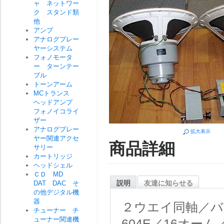
ャ ネットワー
ク スタンド類
他
アンプ
アナログプレー
ヤーシステム
フォノモータ
ー ターンテー
ブル
トーンアーム
MCトランス
ヘッドアンプ
フォノイコライ
ザー
アナログプレー
拡大表示
ヤー関連アクセ
商品詳細
サリー
カートリッジ
ヘッドシェル
ＣＤ MD
説明
友達に知らせる
DAT DAC そ
の他デジタル機
器
２ウエイ同軸／バ
チューナー チ
ューナー関連機
604E／16オーム