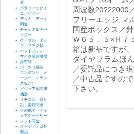
器
グラフィックイ
周波数20?2200
コライザー
フリーエッジ マ
デッキ デッキ
関連
国産ボックス／針
チャンネルデバ
イダー
Ｗ６５．５×Ｈ７
ケーブル タッ
プ プラグ類
箱は新品ですが、
ヘッドフォン
マイク関連機器
ダイヤフラムほん
真空管
パーツ（抵抗
／委託品につき現
コンデンサ メ
／中古品ですので
ーター トラン
スなど）
下さい。
ビジュアル関連
機器
リモコン 取り
説 書籍関連
その他オーディ
オアクセサリー
ソフト関連
オーディオ以外
製品