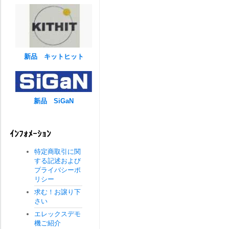
新品 キットヒット
新品 SiGaN
ｲﾝﾌｫﾒｰｼｮﾝ
特定商取引に関
する記述および
プライバシーポ
リシー
求む！お譲り下
さい
エレックスデモ
機ご紹介