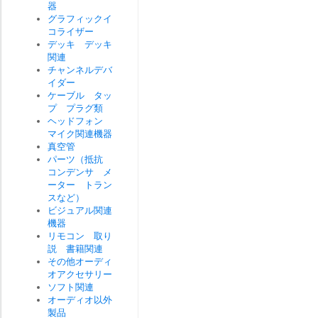
器
グラフィックイ
コライザー
デッキ デッキ
関連
チャンネルデバ
イダー
ケーブル タッ
プ プラグ類
ヘッドフォン
マイク関連機器
真空管
パーツ（抵抗
コンデンサ メ
ーター トラン
スなど）
ビジュアル関連
機器
リモコン 取り
説 書籍関連
その他オーディ
オアクセサリー
ソフト関連
オーディオ以外
製品