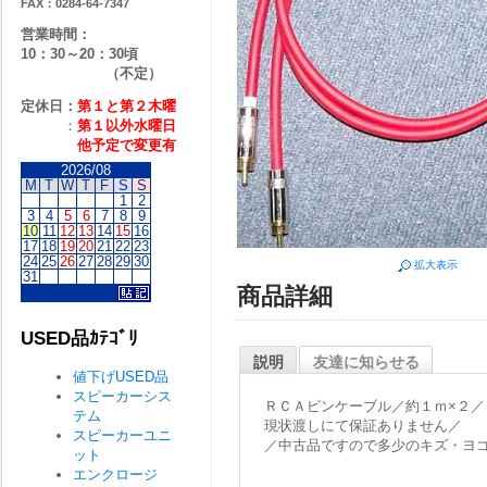
FAX：0284-64-7347
営業時間：
10：30～20：30頃
（不定）
定休日：
第１と第２
木曜
：
第１以外水曜日
他予定で変更有
2026/08
M
T
W
T
F
S
S
1
2
3
4
5
6
7
8
9
10
11
12
13
14
15
16
17
18
19
20
21
22
23
24
25
26
27
28
29
30
拡大表示
31
商品詳細
USED品ｶﾃｺﾞﾘ
説明
友達に知らせる
値下げUSED品
スピーカーシス
ＲＣＡピンケーブル／約１ｍ×２／
テム
現状渡しにて保証ありません／
スピーカーユニ
／中古品ですので多少のキズ・ヨ
ット
エンクロージ