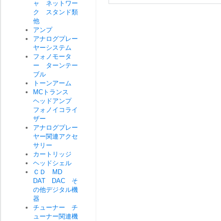
ャ ネットワー
ク スタンド類
他
アンプ
アナログプレー
ヤーシステム
フォノモータ
ー ターンテー
ブル
トーンアーム
MCトランス
ヘッドアンプ
フォノイコライ
ザー
アナログプレー
ヤー関連アクセ
サリー
カートリッジ
ヘッドシェル
ＣＤ MD
DAT DAC そ
の他デジタル機
器
チューナー チ
ューナー関連機