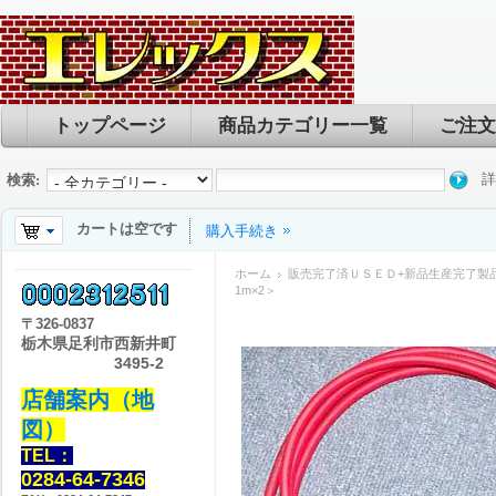
トップページ
商品カテゴリー一覧
ご注文
詳
検索:
カートは空です
購入手続き
ホーム
販売完了済ＵＳＥＤ+新品生産完了製
1m×2＞
〒
326-0837
栃木県足利市西新井町
3495-2
店舗案内（地
図）
TEL：
0284-64-7346