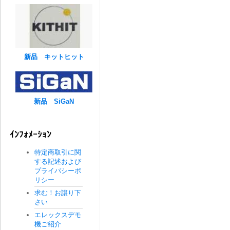
新品 キットヒット
新品 SiGaN
ｲﾝﾌｫﾒｰｼｮﾝ
特定商取引に関
する記述および
プライバシーポ
リシー
求む！お譲り下
さい
エレックスデモ
機ご紹介