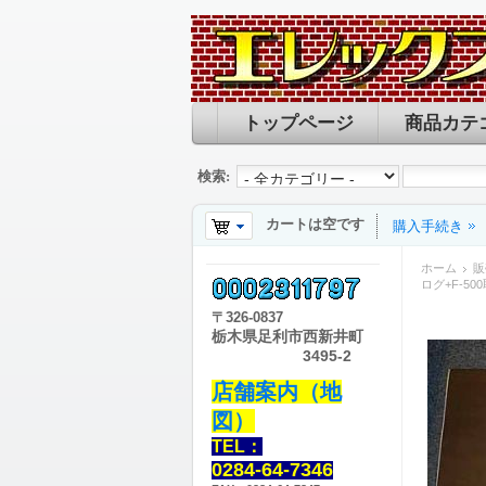
トップページ
商品カテ
検索:
カートは空です
購入手続き
ホーム
販
ログ+F-5
〒
326-0837
栃木県足利市西新井町
3495-2
店舗案内（地
図）
TEL：
0284-64-7346