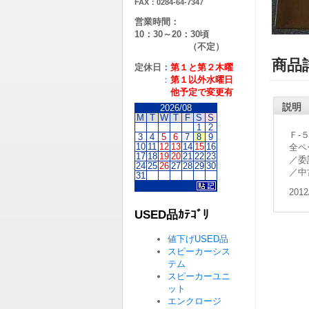
FAX：0284-64-7347
営業時間：
10：30～20：30頃
（不定）
商品
定休日：
第１と第２
木曜
：
第１以外水曜日
他予定で変更有
説明
2026/08
M
T
W
T
F
S
S
1
2
Ｆ-
3
4
5
6
7
8
9
10
11
12
13
14
15
16
全ペ
17
18
19
20
21
22
23
／委
24
25
26
27
28
29
30
／中
31
2012
USED品ｶﾃｺﾞﾘ
値下げUSED品
スピーカーシス
テム
スピーカーユニ
ット
エンクロージ