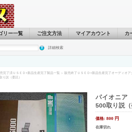
ゴリー一覧
ご注文方法
マイアカウント
カ
詳細検索
売完了済ＵＳＥＤ+新品生産完了製品一覧
販売終了ＵＳＥＤ+新品生産完了オーディオア
00取り説（委託）
パイオニア P
500取り説
800
円
価格:
在庫切れ