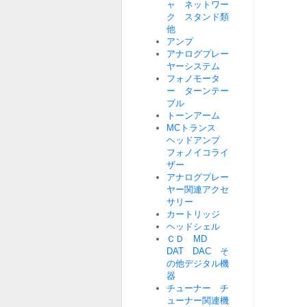
ャ ネットワー
ク スタンド類
他
アンプ
アナログプレー
ヤーシステム
フォノモータ
ー ターンテー
ブル
トーンアーム
MCトランス
ヘッドアンプ
フォノイコライ
ザー
アナログプレー
ヤー関連アクセ
サリー
カートリッジ
ヘッドシェル
ＣＤ MD
DAT DAC そ
の他デジタル機
器
チューナー チ
ューナー関連機