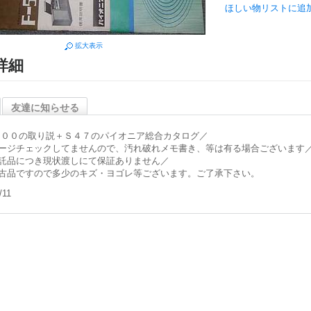
ほしい物リストに追
拡大表示
詳細
友達に知らせる
５００の取り説＋Ｓ４７のパイオニア総合カタログ／
ージチェックしてませんので、汚れ破れメモ書き、等は有る場合ございます
託品につき現状渡しにて保証ありません／
古品ですので多少のキズ・ヨゴレ等ございます。ご了承下さい。
/11