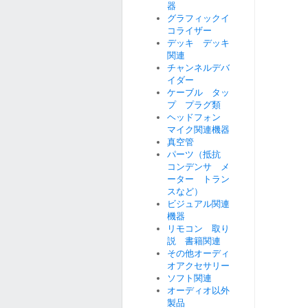
器
グラフィックイ
コライザー
デッキ デッキ
関連
チャンネルデバ
イダー
ケーブル タッ
プ プラグ類
ヘッドフォン
マイク関連機器
真空管
パーツ（抵抗
コンデンサ メ
ーター トラン
スなど）
ビジュアル関連
機器
リモコン 取り
説 書籍関連
その他オーディ
オアクセサリー
ソフト関連
オーディオ以外
製品