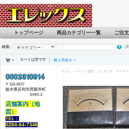
トップページ
商品カテゴリー一覧
ご注文
詳
検索:
カートは空です
購入手続き
ホーム
パーツ（抵抗 コンデンサ メーター
〒
326-0837
栃木県足利市西新井町
3495-2
店舗案内（地
図）
TEL：
0284-64-7346