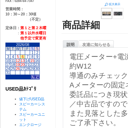
FAX：0284-64-7347
拡大表示
営業時間：
10：30～20：30頃
（不定）
商品詳細
定休日：
第１と第２
木曜
：
第１以外水曜日
他予定で変更有
説明
友達に知らせる
2026/08
M
T
W
T
F
S
S
1
2
電圧メーター+電
3
4
5
6
7
8
9
10
11
12
13
14
15
16
約W12
17
18
19
20
21
22
23
24
25
26
27
28
29
30
31
導通のみチェッ
Aメーターの固定
USED品ｶﾃｺﾞﾘ
委託品につき現状
値下げUSED品
／中古品ですので
スピーカーシス
テム
また見落とした
スピーカーユニ
ット
ご了承下さい。
エンクロージ