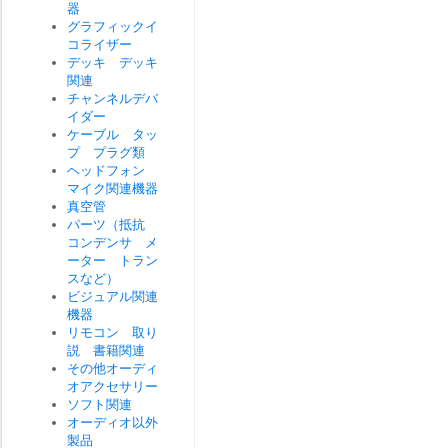
器
グラフィックイ
コライザー
デッキ デッキ
関連
チャンネルデバ
イダー
ケーブル タッ
プ プラグ類
ヘッドフォン
マイク関連機器
真空管
パーツ（抵抗
コンデンサ メ
ーター トラン
スなど）
ビジュアル関連
機器
リモコン 取り
説 書籍関連
その他オーディ
オアクセサリー
ソフト関連
オーディオ以外
製品