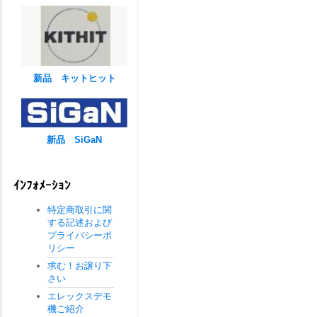
新品 キットヒット
新品 SiGaN
ｲﾝﾌｫﾒｰｼｮﾝ
特定商取引に関
する記述および
プライバシーポ
リシー
求む！お譲り下
さい
エレックスデモ
機ご紹介