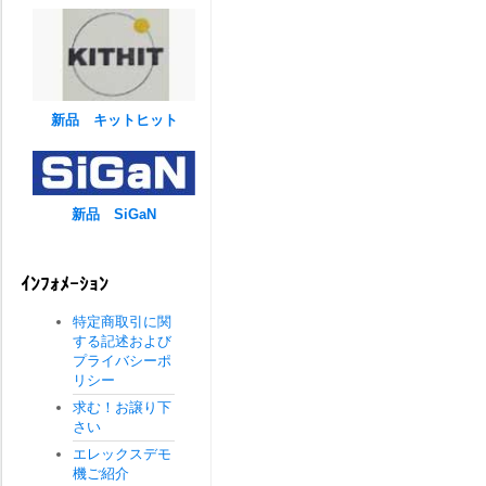
新品 キットヒット
新品 SiGaN
ｲﾝﾌｫﾒｰｼｮﾝ
特定商取引に関
する記述および
プライバシーポ
リシー
求む！お譲り下
さい
エレックスデモ
機ご紹介