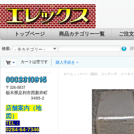
トップページ
商品カテゴリー一覧
ご注文
詳
検索:
カートは空です
購入手続き
ホーム
パーツ（抵抗 コンデンサ メーター
〒
326-0837
栃木県足利市西新井町
3495-2
店舗案内（地
図）
TEL：
0284-64-7346