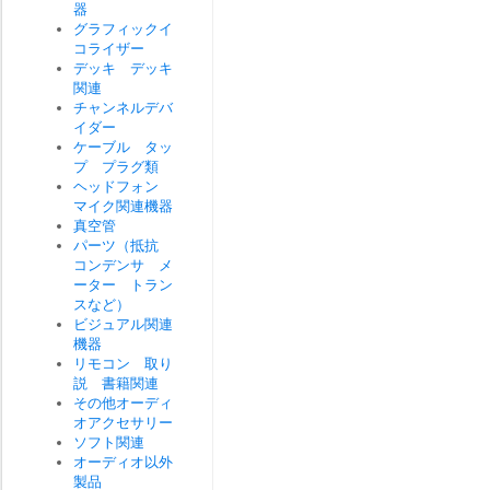
器
グラフィックイ
コライザー
デッキ デッキ
関連
チャンネルデバ
イダー
ケーブル タッ
プ プラグ類
ヘッドフォン
マイク関連機器
真空管
パーツ（抵抗
コンデンサ メ
ーター トラン
スなど）
ビジュアル関連
機器
リモコン 取り
説 書籍関連
その他オーディ
オアクセサリー
ソフト関連
オーディオ以外
製品