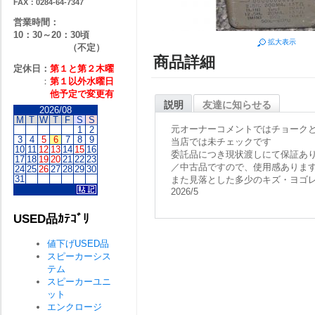
FAX：0284-64-7347
営業時間：
10：30～20：30頃
拡大表示
（不定）
商品詳細
定休日：
第１と第２
木曜
：
第１以外水曜日
他予定で変更有
説明
友達に知らせる
2026/08
M
T
W
T
F
S
S
元オーナーコメントではチョーク
1
2
3
4
5
6
7
8
9
当店では未チェックです
10
11
12
13
14
15
16
委託品につき現状渡しにて保証あ
17
18
19
20
21
22
23
／中古品ですので、使用感ありま
24
25
26
27
28
29
30
31
また見落とした多少のキズ・ヨゴ
2026/5
USED品ｶﾃｺﾞﾘ
値下げUSED品
スピーカーシス
テム
スピーカーユニ
ット
エンクロージ