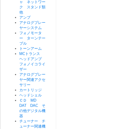
ャ ネットワー
ク スタンド類
他
アンプ
アナログプレー
ヤーシステム
フォノモータ
ー ターンテー
ブル
トーンアーム
MCトランス
ヘッドアンプ
フォノイコライ
ザー
アナログプレー
ヤー関連アクセ
サリー
カートリッジ
ヘッドシェル
ＣＤ MD
DAT DAC そ
の他デジタル機
器
チューナー チ
ューナー関連機