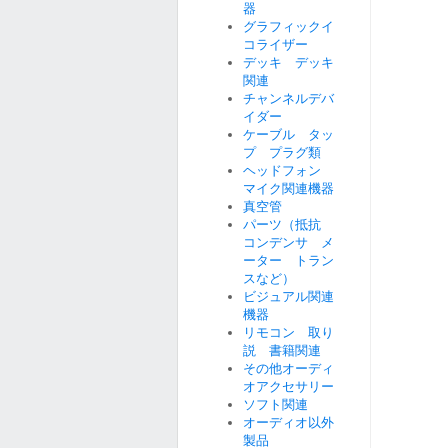
器
グラフィックイ
コライザー
デッキ デッキ
関連
チャンネルデバ
イダー
ケーブル タッ
プ プラグ類
ヘッドフォン
マイク関連機器
真空管
パーツ（抵抗
コンデンサ メ
ーター トラン
スなど）
ビジュアル関連
機器
リモコン 取り
説 書籍関連
その他オーディ
オアクセサリー
ソフト関連
オーディオ以外
製品