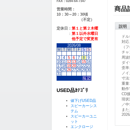
FAX：0284-64-7347
商品
営業時間：
10：30～20：30頃
（不定）
説明
定休日：
第１と第２
木曜
：
第１以外水曜日
ドル
他予定で変更有
対応ノ
2026/08
（フ
M
T
W
T
F
S
S
チャ
1
2
周波数
3
4
5
6
7
8
9
10
11
12
13
14
15
16
ダイナ
17
18
19
20
21
22
23
歪率:
24
25
26
27
28
29
30
ノイ
31
寸法:
重量: 
動作
USED品ｶﾃｺﾞﾘ
CD
現状
値下げUSED品
／中
スピーカーシス
また
テム
2026
スピーカーユニ
ット
エンクロージ