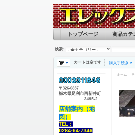
トップページ
商品カテ
検索:
カートは空です
購入手続き
ホーム
そ
〒
326-0837
栃木県足利市西新井町
3495-2
店舗案内（地
図）
TEL：
0284-64-7346