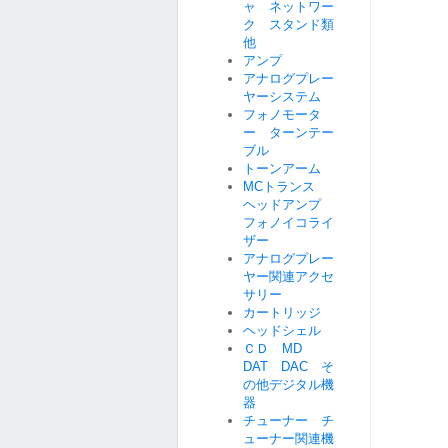
ャ ネットワー
ク スタンド類
他
アンプ
アナログプレー
ヤーシステム
フォノモータ
ー ターンテー
ブル
トーンアーム
MCトランス
ヘッドアンプ
フォノイコライ
ザー
アナログプレー
ヤー関連アクセ
サリー
カートリッジ
ヘッドシェル
ＣＤ MD
DAT DAC そ
の他デジタル機
器
チューナー チ
ューナー関連機