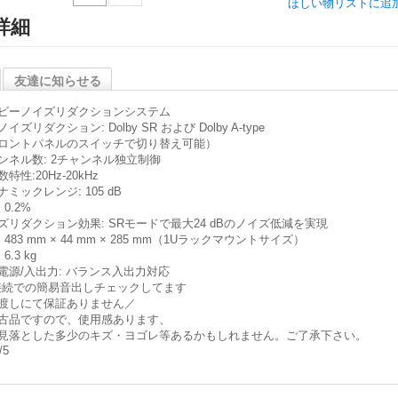
ほしい物リストに追
詳細
友達に知らせる
ビーノイズリダクションシステム
イズリダクション: Dolby SR および Dolby A-type
ロントパネルのスイッチで切り替え可能）
ンネル数: 2チャンネル独立制御
特性:20Hz-20kHz
ミックレンジ: 105 dB
 0.2%
ズリダクション効果: SRモードで最大24 dBのノイズ低減を実現
 483 mm × 44 mm × 285 mm（1Uラックマウントサイズ）
6.3 kg
電源/入出力: バランス入出力対応
接続での簡易音出しチェックしてます
渡しにて保証ありません／
古品ですので、使用感あります、
見落とした多少のキズ・ヨゴレ等あるかもしれません。ご了承下さい。
/5