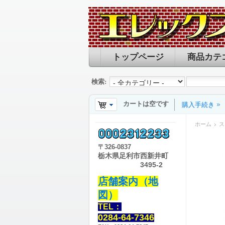
トップページ
商品カテ
検索:
カートは空です
購入手続き
ホーム
ス
〒
326-0837
栃木県足利市西新井町
3495-2
店舗案内（地
図）
TEL：
0284-64-7346