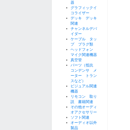
器
グラフィックイ
コライザー
デッキ デッキ
関連
チャンネルデバ
イダー
ケーブル タッ
プ プラグ類
ヘッドフォン
マイク関連機器
真空管
パーツ（抵抗
コンデンサ メ
ーター トラン
スなど）
ビジュアル関連
機器
リモコン 取り
説 書籍関連
その他オーディ
オアクセサリー
ソフト関連
オーディオ以外
製品