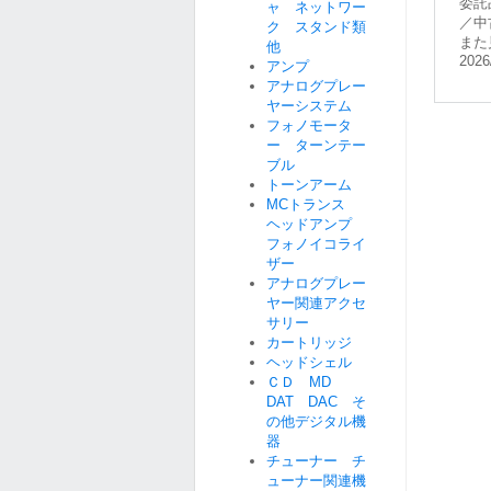
委託
ャ ネットワー
／中
ク スタンド類
また
他
2026
アンプ
アナログプレー
ヤーシステム
フォノモータ
ー ターンテー
ブル
トーンアーム
MCトランス
ヘッドアンプ
フォノイコライ
ザー
アナログプレー
ヤー関連アクセ
サリー
カートリッジ
ヘッドシェル
ＣＤ MD
DAT DAC そ
の他デジタル機
器
チューナー チ
ューナー関連機