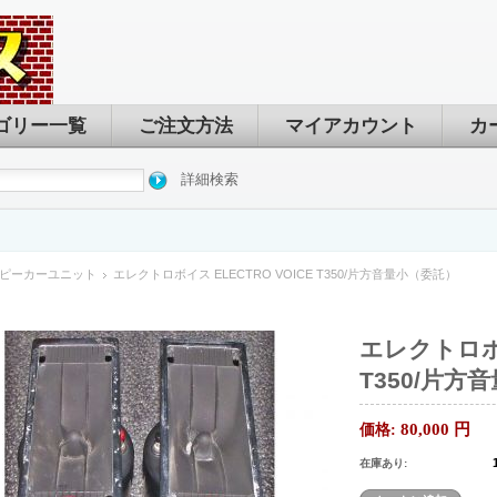
ゴリー一覧
ご注文方法
マイアカウント
カ
詳細検索
ピーカーユニット
エレクトロボイス ELECTRO VOICE T350/片方音量小（委託）
エレクトロボイ
T350/片方
80,000
円
価格:
在庫あり: