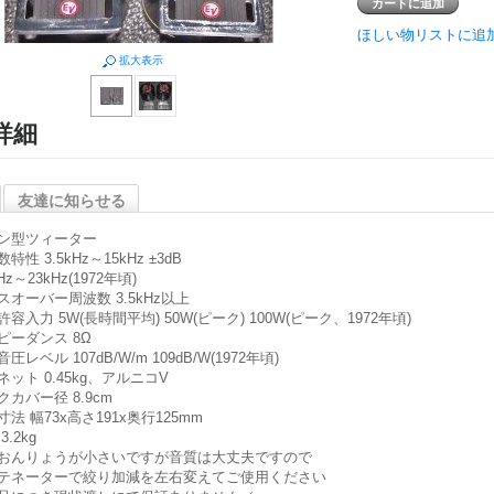
ほしい物リストに追
拡大表示
詳細
友達に知らせる
ン型ツィーター
特性 3.5kHz～15kHz ±3dB
kHz～23kHz(1972年頃)
スオーバー周波数 3.5kHz以上
容入力 5W(長時間平均) 50W(ピーク) 100W(ピーク、1972年頃)
ピーダンス 8Ω
圧レベル 107dB/W/m 109dB/W(1972年頃)
ネット 0.45kg、アルニコV
クカバー径 8.9cm
法 幅73x高さ191x奥行125mm
3.2kg
おんりょうが小さいですが音質は大丈夫ですので
テネーターで絞り加減を左右変えてご使用ください