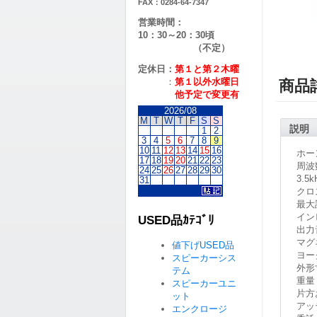
FAX：0284-64-7347
営業時間：
10：30～20：30頃
（不定）
定休日：
第１と第２
木曜
：
第１以外水曜日
商品
他予定で変更有
2026/08
M
T
W
T
F
S
S
説明
1
2
3
4
5
6
7
8
9
10
11
12
13
14
15
16
ホー
17
18
19
20
21
22
23
周波数
24
25
26
27
28
29
30
3.5
31
クロ
最大許
イン
USED品ｶﾃｺﾞﾘ
出力音
マグ
値下げUSED品
ヨー
スピーカーシス
外形寸
テム
重量 
スピーカーユニ
片方
ット
アッ
エンクロージ