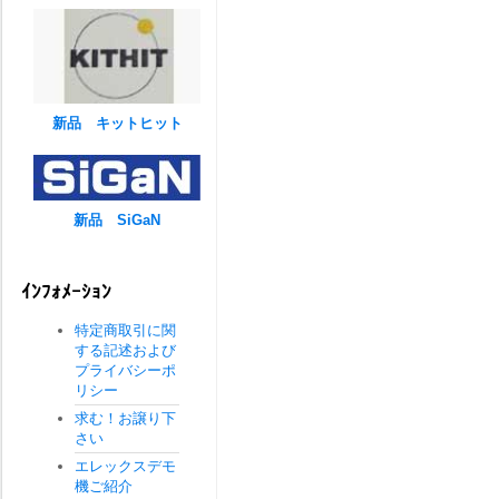
新品 キットヒット
新品 SiGaN
ｲﾝﾌｫﾒｰｼｮﾝ
特定商取引に関
する記述および
プライバシーポ
リシー
求む！お譲り下
さい
エレックスデモ
機ご紹介