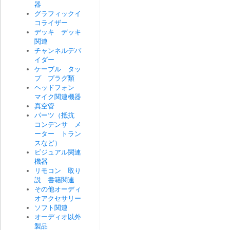
器
グラフィックイ
コライザー
デッキ デッキ
関連
チャンネルデバ
イダー
ケーブル タッ
プ プラグ類
ヘッドフォン
マイク関連機器
真空管
パーツ（抵抗
コンデンサ メ
ーター トラン
スなど）
ビジュアル関連
機器
リモコン 取り
説 書籍関連
その他オーディ
オアクセサリー
ソフト関連
オーディオ以外
製品