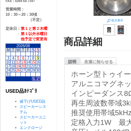
FAX：0284-64-7347
営業時間：
10：30～20：30頃
（不定）
拡大表示
定休日：
第１と第２
木曜
：
第１以外水曜日
商品詳細
他予定で変更有
2026/08
M
T
W
T
F
S
S
1
2
3
4
5
6
7
8
9
説明
友達に知らせる
10
11
12
13
14
15
16
17
18
19
20
21
22
23
24
25
26
27
28
29
30
ホーン型トゥイ
31
アルニコマグネット
USED品ｶﾃｺﾞﾘ
インピーダンス8
値下げUSED品
再生周波数帯域3kH
スピーカーシス
推奨使用帯域5kH
テム
スピーカーユニ
定格入力1W 最
ット
エンクロージ