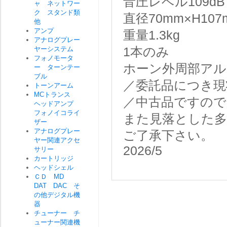
音圧レベル109dB
ャ ネットワー
ク スタンド類
直径70mm×H107
他
アンプ
重量1.3kg
アナログプレー
ヤーシステム
1本のみ
フォノモータ
ホーン外周部アル
ー ターンテー
ブル
／委託品につき現
トーンアーム
MCトランス
／中古品ですので
ヘッドアンプ
フォノイコライ
また見落とした
ザー
アナログプレー
ご了承下さい。
ヤー関連アクセ
2026/5
サリー
カートリッジ
ヘッドシェル
ＣＤ MD
DAT DAC そ
の他デジタル機
器
チューナー チ
ューナー関連機