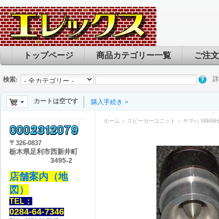
トップページ
商品カテゴリー一覧
ご注文
詳
検索:
カートは空です
購入手続き
ホーム
スピーカーユニット
ヤマハ YAMAHA
〒
326-0837
栃木県足利市西新井町
3495-2
店舗案内（地
図）
TEL：
0284-64-7346