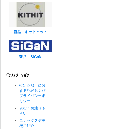
新品 キットヒット
新品 SiGaN
ｲﾝﾌｫﾒｰｼｮﾝ
特定商取引に関
する記述および
プライバシーポ
リシー
求む！お譲り下
さい
エレックスデモ
機ご紹介