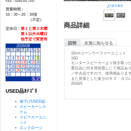
FAX：0284-64-7347
拡大表示
営業時間：
10：30～20：30頃
（不定）
商品詳細
定休日：
第１と第２
木曜
：
第１以外水曜日
他予定で変更有
説明
友達に知らせる
2026/08
M
T
W
T
F
S
S
10cmコーンウーファーユニット
1
2
3
4
5
6
7
8
9
16Ω
10
11
12
13
14
15
16
センタースピーカーより抜き取っ
17
18
19
20
21
22
23
委託品に付き現状渡しにて保証あ
24
25
26
27
28
29
30
／中古品ですので、使用感ありま
31
また見落とした多少のキズ・ヨゴ
2026/5
USED品ｶﾃｺﾞﾘ
値下げUSED品
スピーカーシス
テム
スピーカーユニ
ット
エンクロージ