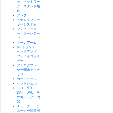
ャ ネットワー
ク スタンド類
他
アンプ
アナログプレー
ヤーシステム
フォノモータ
ー ターンテー
ブル
トーンアーム
MCトランス
ヘッドアンプ
フォノイコライ
ザー
アナログプレー
ヤー関連アクセ
サリー
カートリッジ
ヘッドシェル
ＣＤ MD
DAT DAC そ
の他デジタル機
器
チューナー チ
ューナー関連機