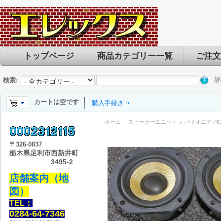
トップページ
商品カテゴリー一覧
ご注文
詳
検索:
カートは空です
購入手続き
ホーム
スピーカーユニット
パイオニア PIO
〒
326-0837
栃木県足利市西新井町
3495-2
店舗案内（地
図）
TEL：
0284-64-7346