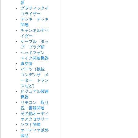
器
グラフィックイ
コライザー
デッキ デッキ
関連
チャンネルデバ
イダー
ケーブル タッ
プ プラグ類
ヘッドフォン
マイク関連機器
真空管
パーツ（抵抗
コンデンサ メ
ーター トラン
スなど）
ビジュアル関連
機器
リモコン 取り
説 書籍関連
その他オーディ
オアクセサリー
ソフト関連
オーディオ以外
製品