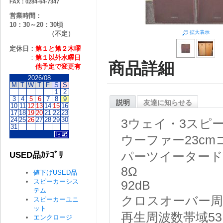
FAX：0284-64-7347
営業時間：
10：30～20：30頃
拡大表示
（不定）
定休日：
第１と第２
木曜
：
第１以外水曜日
商品詳細
他予定で変更有
2026/08
M
T
W
T
F
S
S
1
2
3
4
5
6
7
8
9
説明
友達に知らせる
10
11
12
13
14
15
16
17
18
19
20
21
22
23
24
25
26
27
28
29
30
3ウェイ・3スピ
31
ウーファー23cm
パーツイータード
USED品ｶﾃｺﾞﾘ
8Ω
値下げUSED品
スピーカーシス
92dB
テム
クロスオーバー周波数
スピーカーユニ
ット
再生周波数帯域53Hz
エンクロージ