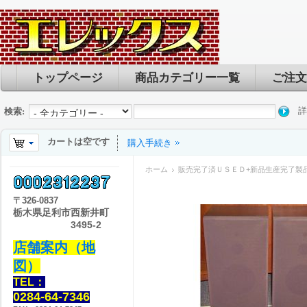
トップページ
商品カテゴリー一覧
ご注文
詳
検索:
カートは空です
購入手続き
ホーム
販売完了済ＵＳＥＤ+新品生産完了製
〒
326-0837
栃木県足利市西新井町
3495-2
店舗案内（地
図）
TEL：
0284-64-7346