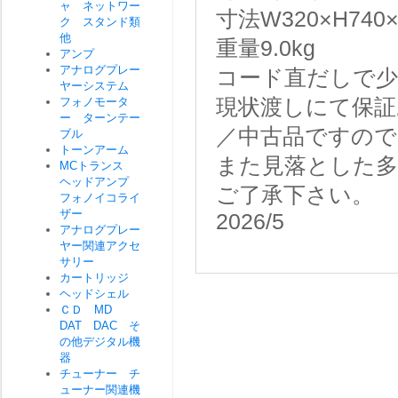
ャ ネットワー
寸法W320×H740
ク スタンド類
他
重量9.0kg
アンプ
アナログプレー
コード直だしで
ヤーシステム
フォノモータ
現状渡しにて保証
ー ターンテー
／中古品ですので
ブル
トーンアーム
また見落とした
MCトランス
ヘッドアンプ
ご了承下さい。
フォノイコライ
ザー
2026/5
アナログプレー
ヤー関連アクセ
サリー
カートリッジ
ヘッドシェル
ＣＤ MD
DAT DAC そ
の他デジタル機
器
チューナー チ
ューナー関連機