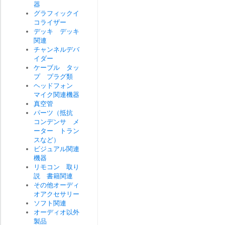
器
グラフィックイ
コライザー
デッキ デッキ
関連
チャンネルデバ
イダー
ケーブル タッ
プ プラグ類
ヘッドフォン
マイク関連機器
真空管
パーツ（抵抗
コンデンサ メ
ーター トラン
スなど）
ビジュアル関連
機器
リモコン 取り
説 書籍関連
その他オーディ
オアクセサリー
ソフト関連
オーディオ以外
製品