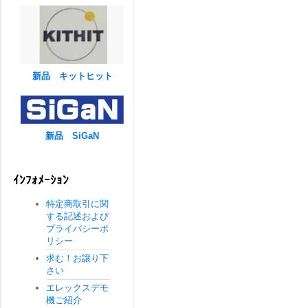
新品 キットヒット
新品 SiGaN
ｲﾝﾌｫﾒｰｼｮﾝ
特定商取引に関
する記述および
プライバシーポ
リシー
求む！お譲り下
さい
エレックスデモ
機ご紹介