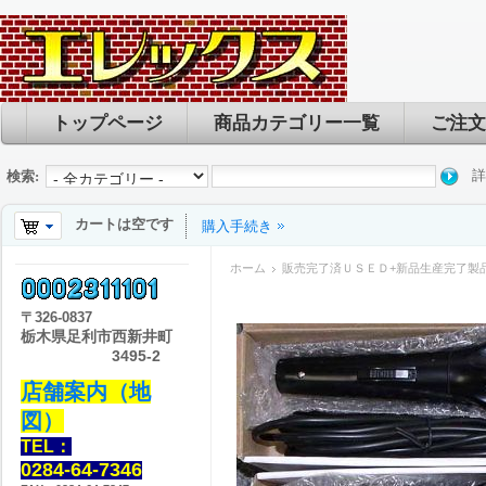
トップページ
商品カテゴリー一覧
ご注文
詳
検索:
カートは空です
購入手続き
ホーム
販売完了済ＵＳＥＤ+新品生産完了製
〒
326-0837
栃木県足利市西新井町
3495-2
店舗案内（地
図）
TEL：
0284-64-7346