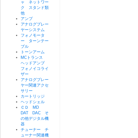
ャ ネットワー
ク スタンド類
他
アンプ
アナログプレー
ヤーシステム
フォノモータ
ー ターンテー
ブル
トーンアーム
MCトランス
ヘッドアンプ
フォノイコライ
ザー
アナログプレー
ヤー関連アクセ
サリー
カートリッジ
ヘッドシェル
ＣＤ MD
DAT DAC そ
の他デジタル機
器
チューナー チ
ューナー関連機